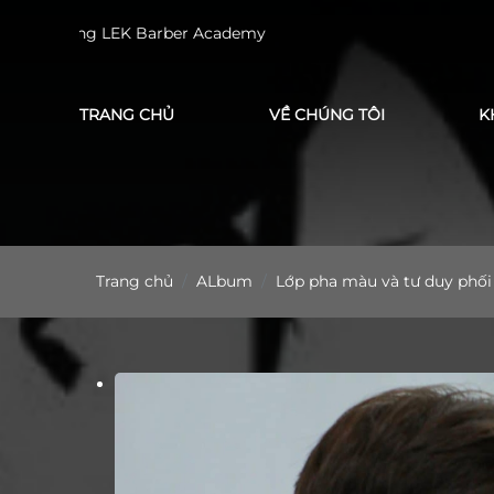
TRANG CHỦ
VỀ CHÚNG TÔI
K
Trang chủ
ALbum
Lớp pha màu và tư duy phố