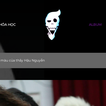
Cảm ơn bạn đã tin tưởng LEK Barber Academy
HÓA HỌC
ALBUM
i màu của thầy Hậu Nguyễn