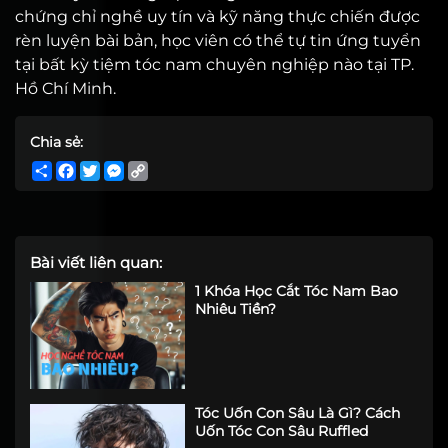
chứng chỉ nghề uy tín và kỹ năng thực chiến được
rèn luyện bài bản, học viên có thể tự tin ứng tuyển
tại bất kỳ tiệm tóc nam chuyên nghiệp nào tại TP.
Hồ Chí Minh.
Chia sẻ:
Share
Facebook
Twitter
Messenger
Copy
Link
Bài viết liên quan:
1 Khóa Học Cắt Tóc Nam Bao
Nhiêu Tiền?
Tóc Uốn Con Sâu Là Gì? Cách
Uốn Tóc Con Sâu Ruffled