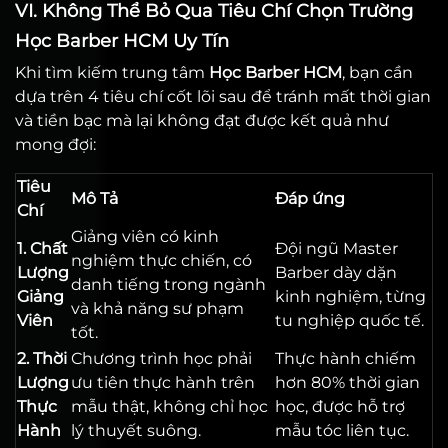
VI. Không Thể Bỏ Qua Tiêu Chí Chọn Trường
Học Barber HCM Uy Tín
Khi tìm kiếm trung tâm
Học Barber HCM
, bạn cần
dựa trên 4 tiêu chí cốt lõi sau để tránh mất thời gian
và tiền bạc mà lại không đạt được kết quả như
mong đợi:
Tiêu
Mô Tả
Đáp ứng
Chí
Giảng viên có kinh
1. Chất
Đội ngũ Master
nghiệm thực chiến, có
Lượng
Barber dày dặn
danh tiếng trong ngành
Giảng
kinh nghiệm, từng
và khả năng sư phạm
Viên
tu nghiệp quốc tế.
tốt.
2. Thời
Chương trình học phải
Thực hành chiếm
Lượng
ưu tiên thực hành trên
hơn 80% thời gian
Thực
mẫu thật, không chỉ học
học, được hỗ trợ
Hành
lý thuyết suông.
mẫu tóc liên tục.