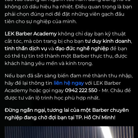
không có dấu hiệu hạ nhiệt. Điều quan trọng là bạn
phải chọn đúng nơi để đặt những viên gạch đầu
tiên cho sự nghiệp của mình.
LEK Barber Academy
không chỉ dạy bạn kỹ thuật
cắt tóc, mà còn trang bị cho bạn
tư duy kinh doanh
,
tinh thần dịch vụ
và
đạo đức nghề nghiệp
để bạn
có thể tự tin trở thành một Barber thực thụ, được
khách hàng yêu mến và kính trọng.
Nếu bạn đã sẵn sàng biến đam mê thành thu nhập,
hãy để lại thông tin
liên hệ ngay
với LEK Barber
Academy hoặc gọi ngay
0942 222 550
- Mr. Châu để
được tư vấn lộ trình học phù hợp nhất.
Đừng ngần ngại, tương lai của một Barber chuyên
nghiệp đang chờ đợi bạn tại TP. Hồ Chí Minh!