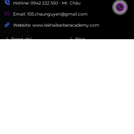
Hotline: 0942 222 550 - Mr. Châu
Email: 105.chaunguyen@gmail.com
Website: www.lekhaibarberacademy.com
Trang chủ
Blog
Khóa học
Album
Về chúng tôi
Liên hệ