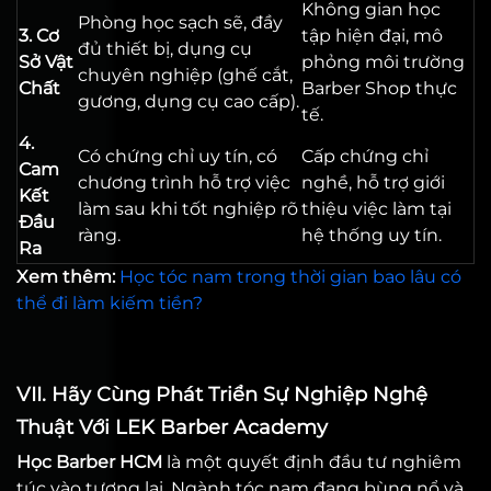
Không gian học
Phòng học sạch sẽ, đầy
3. Cơ
tập hiện đại, mô
đủ thiết bị, dụng cụ
Sở Vật
phỏng môi trường
chuyên nghiệp (ghế cắt,
Chất
Barber Shop thực
gương, dụng cụ cao cấp).
tế.
4.
Có chứng chỉ uy tín, có
Cấp chứng chỉ
Cam
chương trình hỗ trợ việc
nghề, hỗ trợ giới
Kết
làm sau khi tốt nghiệp rõ
thiệu việc làm tại
Đầu
ràng.
hệ thống uy tín.
Ra
Xem thêm:
Học tóc nam trong thời gian bao lâu có
thể đi làm kiếm tiền?
VII. Hãy Cùng Phát Triển Sự Nghiệp Nghệ
Thuật Với LEK Barber Academy
Học Barber HCM
là một quyết định đầu tư nghiêm
túc vào tương lai. Ngành tóc nam đang bùng nổ và