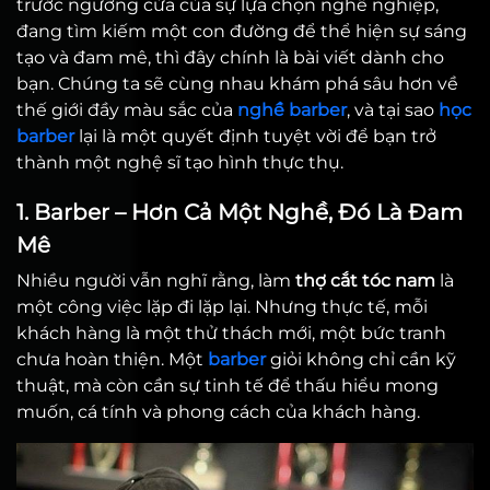
trước ngưỡng cửa của sự lựa chọn nghề nghiệp,
đang tìm kiếm một con đường để thể hiện sự sáng
tạo và đam mê, thì đây chính là bài viết dành cho
bạn. Chúng ta sẽ cùng nhau khám phá sâu hơn về
thế giới đầy màu sắc của
nghề barber
, và tại sao
học
barber
lại là một quyết định tuyệt vời để bạn trở
thành một nghệ sĩ tạo hình thực thụ.
1. Barber – Hơn Cả Một Nghề, Đó Là Đam
Mê
Nhiều người vẫn nghĩ rằng, làm
thợ cắt tóc nam
là
một công việc lặp đi lặp lại. Nhưng thực tế, mỗi
khách hàng là một thử thách mới, một bức tranh
chưa hoàn thiện. Một
barber
giỏi không chỉ cần kỹ
thuật, mà còn cần sự tinh tế để thấu hiểu mong
muốn, cá tính và phong cách của khách hàng.