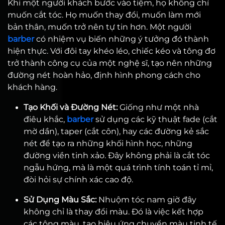
Khi một người khách bước vào tiệm, họ không chỉ
muốn cắt tóc. Họ muốn thay đổi, muốn làm mới
bản thân, muốn trở nên tự tin hơn. Một người
barber
có nhiệm vụ biến những ý tưởng đó thành
hiện thực. Với đôi tay khéo léo, chiếc kéo và tông đơ
trở thành công cụ của một nghệ sĩ, tạo nên những
đường nét hoàn hảo, định hình phong cách cho
khách hàng.
Tạo Khối và Đường Nét:
Giống như một nhà
điêu khắc,
barber
sử dụng các kỹ thuật fade (cắt
mờ dần), taper (cắt côn), hay các đường kẻ sắc
nét để tạo ra những khối hình học, những
đường viền tinh xảo. Đây không phải là cắt tóc
ngẫu hứng, mà là một quá trình tính toán tỉ mỉ,
đòi hỏi sự chính xác cao độ.
Sử Dụng Màu Sắc:
Nhuộm tóc nam giờ đây
không chỉ là thay đổi màu. Đó là việc kết hợp
các tông màu, tạo hiệu ứng chuyển màu tinh tế