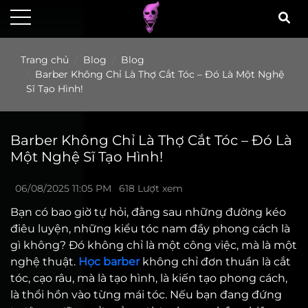
Trang chủ
Blog
Blog
Barber Không Chỉ Là Thợ Cắt Tóc – Đó Là Một Nghệ
Sĩ Tạo Hình!
Barber Không Chỉ Là Thợ Cắt Tóc – Đó Là
Một Nghệ Sĩ Tạo Hình!
06/08/2025 11:05 PM
618 Lượt xem
Bạn có bao giờ tự hỏi, đằng sau những đường kéo
điêu luyện, những kiểu tóc nam đầy phong cách là
gì không? Đó không chỉ là một công việc, mà là một
nghệ thuật.
Học barber
không chỉ đơn thuần là cắt
tóc, cạo râu, mà là tạo hình, là kiến tạo phong cách,
là thổi hồn vào từng mái tóc. Nếu bạn đang đứng