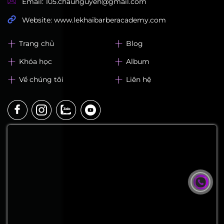
LEK Barber Academy
Địa chỉ: 320, Lạc Long Quân, Phường Hoà Bình, TP.
HCM
Hotline: 0942 222 550 - Mr. Châu
Email: 105.chaunguyen@gmail.com
Website: www.lekhaibarberacademy.com
Trang chủ
Blog
Khóa học
Album
Về chúng tôi
Liên hệ