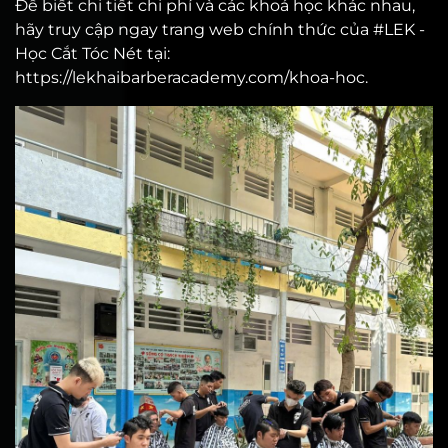
Để biết chi tiết chi phí và các khoá học khác nhau,
hãy truy cập ngay trang web chính thức của #LEK -
Học Cắt Tóc Nét tại:
https://lekhaibarberacademy.com/khoa-hoc
.