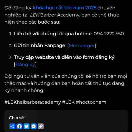
Để đăng ký
khóa học cắt tóc nam 2025
chuyên
nghiệp tại
LEK
Barber Academy, bạn có thể thực
hiện theo các bước sau:
Liên hệ với chúng tôi qua hotline
: 094.2222.550
Gửi tin nhắn Fanpage
: [
Messenger
]
Truy cập website và điền vào form đăng ký
:
[
Đăng ký
]
Đội ngũ tư vấn viên của chúng tôi sẽ hỗ trợ bạn mọi
thắc mắc và hướng dẫn bạn hoàn tất thủ tục đăng
ký nhanh chóng.
#LEKhaibarberacademy #LEK #hoctocnam
Chia sẻ:
Share
Facebook
Twitter
Messenger
Copy
Link