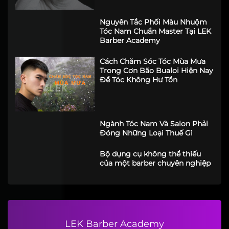
Bí quyết chọn kiểu tóc theo
hình dáng khuôn mặt giúp
nam giới thăng hạng nhan sắc
Nguyên Tắc Phối Màu Nhuộm
Tóc Nam Chuẩn Master Tại LEK
Barber Academy
Cách Chăm Sóc Tóc Mùa Mưa
Trong Cơn Bão Bualoi Hiện Nay
Để Tóc Không Hư Tổn
Ngành Tóc Nam Và Salon Phải
Đóng Những Loại Thuế Gì