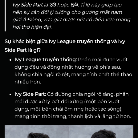
Ivy Side Part
là
7/3
hoặc
6/4
. Tỉ lệ này giúp tạo
nên sự cân đối lý tưởng cho gương mặt nam
giới Á Đông, vừa giữ được nét cổ điển vừa mang
hơi thở hiện đại.
Sự khác biệt giữa Ivy League truyền thống và Ivy
Side Part là gì?
Ivy League truyền thống:
Phần mái được vuốt
dựng đều và đồng nhất hướng về phía sau,
không chia ngôi rõ rệt, mang tính chất thể thao
nhiều hơn.
Ivy Side Part:
Có đường chia ngôi rõ ràng, phần
mái được xử lý bất đối xứng (một bên vuốt
dựng, một bên chải ôm nhẹ hoặc tạo sóng),
mang tính thời trang, thanh lịch và lãng tử hơn.