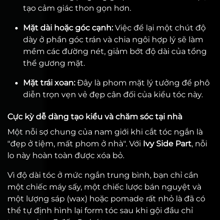
tạo cảm giác thon gọn hơn.
Mặt dài hoặc góc cạnh:
Việc để lại một chút độ
dày ở phần góc trán và chia ngôi hợp lý sẽ làm
mềm các đường nét, giảm bớt độ dài của tổng
thể gương mặt.
Mặt trái xoan:
Đây là phom mặt lý tưởng để phô
diễn trọn vẹn vẻ đẹp cân đối của kiểu tóc này.
Cực kỳ dễ dàng tạo kiểu và chăm sóc tại nhà
Một nỗi sợ chung của nam giới khi cắt tóc ngắn là
"đẹp ở tiệm, mất phom ở nhà". Với
Ivy Side Part
, nỗi
lo này hoàn toàn được xóa bỏ.
Vì độ dài tóc ở mức ngắn trung bình, bạn chỉ cần
một chiếc máy sấy, một chiếc lược bán nguyệt và
một lượng sáp (wax) hoặc pomade rất nhỏ là đã có
thể tự định hình lại form tóc sau khi gội đầu chỉ