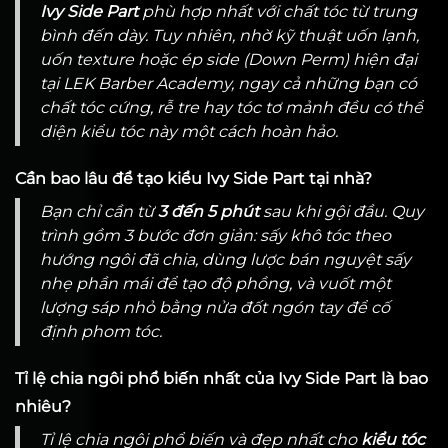
Ivy Side Part
phù hợp nhất với chất tóc từ trung
bình đến dày. Tuy nhiên, nhờ kỹ thuật uốn lạnh,
uốn texture hoặc ép side (Down Perm) hiện đại
tại LEK Barber Academy, ngay cả những bạn có
chất tóc cứng, rễ tre hay tóc tơ mảnh đều có thể
diện kiểu tóc này một cách hoàn hảo.
Cần bao lâu để tạo kiểu Ivy Side Part tại nhà?
Bạn chỉ cần từ
3 đến 5 phút
sau khi gội đầu. Quy
trình gồm 3 bước đơn giản: sấy khô tóc theo
hướng ngôi đã chia, dùng lược bán nguyệt sấy
nhẹ phần mái để tạo độ phồng, và vuốt một
lượng sáp nhỏ bằng nửa đốt ngón tay để cố
định phom tóc.
Tỉ lệ chia ngôi phổ biến nhất của Ivy Side Part là bao
nhiêu?
Tỉ lệ chia ngôi phổ biến và đẹp nhất cho
kiểu tóc