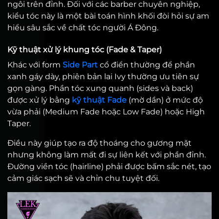
ngôi trên đỉnh. Đối với các barber chuyên nghiệp,
kiểu tóc này là một bài toán hình khối đòi hỏi sự am
hiểu sâu sắc về chất tóc người Á Đông.
Kỹ thuật xử lý khung tóc (Fade & Taper)
Khác với form
Side Part
cổ điển thường để phần
xanh gáy dày, phiên bản lai Ivy thường ưu tiên sự
gọn gàng. Phần tóc xung quanh (sides và back)
được xử lý bằng
kỹ thuật Fade
(mờ dần) ở mức độ
vừa phải (Medium Fade hoặc Low Fade) hoặc High
Taper.
Điều này giúp tạo ra độ thoáng cho gương mặt
nhưng không làm mất đi sự liên kết với phần đỉnh.
Đường viền tóc (hairline) phải được bấm sắc nét, tạo
cảm giác sạch sẽ và chỉn chu tuyệt đối.