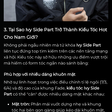
3. Tại Sao Ivy Side Part Trở Thành Kiểu Tóc Hot
Cho Nam Giới?
Không phải ngẫu nhiên mà từ khóa
Ivy Side Part
liên tục đứng top tìm kiếm trên các nền tảng mạng
xã hội. Kiểu tóc này sở hữu những ưu điểm vượt trội
mà hiếm có form tóc ngắn nào sánh bằng:
Phù hợp với nhiều dáng khuôn mặt
Nhờ sự linh hoạt trong việc điều chỉnh tỉ lệ ngôi (7/3,
6/4) và độ cao của khung Fade,
kiểu tóc Ivy Side
Part
có thể "cân" được nhiều dáng mặt khác nhau:
Mặt tròn:
Phần mái vuốt dựng nhẹ và khung
tóc hai bên gọn gàng giúp kéo dài khuôn mặt,