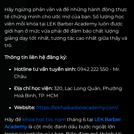
Hãy ngừng phân vân và để những hành động thực
tế chứng minh cho ước mơ của bạn. Số lượng học
viên mỗi khóa tại LEK Barber Academy luôn được
giới hạn ở mức vừa phải để đảm bảo chất lượng
giảng dạy tốt nhất, tương tác cao nhất giữa thầy và
trò.
Thông tin liên hệ đăng ký:
Hotline tư vấn tuyển sinh:
0942 222 550 - Mr.
Châu
Địa chỉ học viện:
320, Lạc Long Quân, Phường
Hoà Bình, TP. HCM
Website:
https://lekhaibarberacademy.com/
Hãy để
khóa học tóc nam
tháng 6 tại
LEK Barber
Academy
là cột mốc đánh dấu bước ngoặt lớn
trong sự nghiệp của bạn. Biến đam mê thành tài