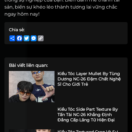
sản, biến sự khéo léo thành tương lai vững chắc
ngay hôm nay!
Chia sẻ:
Share
Facebook
Twitter
Messenger
Copy
Link
Bài viết liên quan:
Kiểu Tóc Layer Mullet By Tùng
Dương NC-26 Đậm Chất Nghệ
Sĩ Cho Giới Trẻ
Kiểu Tóc Side Part Texture By
Tấn Tài NC-26 Khẳng Định
Đẳng Cấp Lãng Tử Hiện Đại