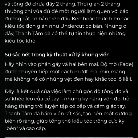
và tông đơ chưa đầy 2 tháng. Thời gian 2 tháng
thường chỉ vừa đủ để một người làm quen với các
đường cắt cơ bản trên đầu Ken hoặc thực hiện các
kiểu tóc đơn giản như Undercut cơ bản. Nhưng ở
đây, Thanh Tâm đã có thể tự tin thực hiện những
kiểu tóc khó.
Sự sắc nét trong kỹ thuật xử lý khung viền
Hãy nhìn vào phần gáy và hai bên mai. Độ mờ (Fade)
được chuyển tiếp một cách mượt mà, mịn màng
mà không hề có những vệt đen hay khấc tóc lộ liễil.
Đây là kết quả của việc làm chủ góc độ tông đơ và
sự khéo léo của cổ tay – những kỹ năng vốn đòi hỏi
hàng tháng trời luyện tập cơ bắp và cảm giác tay.
Thanh Tâm đã bấm viền rất sắc, tạo nên một đường
biên rõ ràng, giúp tổng thể kiểu tóc trông cực kỳ
"bén" và cao cấp.