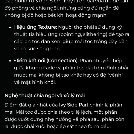
dao động từ 3 đến 5 cm. Đây là độ dài vừa đủ để tạo
độ phồng và chia ngôi, nhưng cũng đủ ngắn để
không bị đổ hoặc bết khi hoạt động mạnh.
Hiệu ứng Texture:
Người thợ phải sử dụng kỹ
thuật tỉa hiệu ứng (pointing, slithering) để tạo ra
các lọn tóc đan xen, giúp mái tóc trông dày dặn
và có sức sống hơn.
Điểm kết nối (Connection):
Phần chuyển tiếp
giữa khung Fade và phần tóc dài trên đỉnh phải
mượt mà, không bị tạo khấc hay có độ "vênh"
về mặt hình khối.
Nghệ thuật chia ngôi và xử lý mái
Điểm đắt giá nhất của
Ivy Side Part
chính là phần
mái. Mái tóc được chia theo tỉ lệ lệch, một phần
được vuốt dựng nhẹ hướng về phía sau, phần còn
lại được chải xuôi hoặc ép sát theo form đầu.