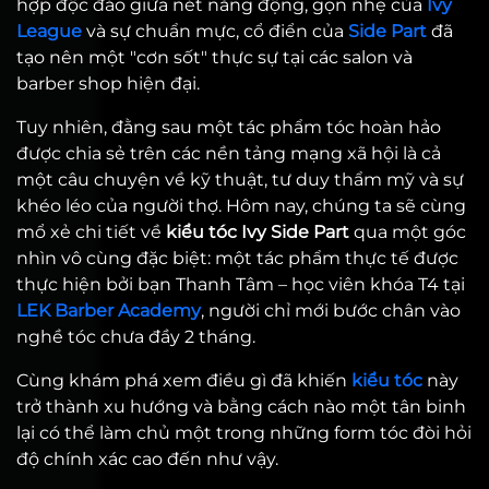
hợp độc đáo giữa nét năng động, gọn nhẹ của
Ivy
League
và sự chuẩn mực, cổ điển của
Side Part
đã
tạo nên một "cơn sốt" thực sự tại các salon và
barber shop hiện đại.
Tuy nhiên, đằng sau một tác phẩm tóc hoàn hảo
được chia sẻ trên các nền tảng mạng xã hội là cả
một câu chuyện về kỹ thuật, tư duy thẩm mỹ và sự
khéo léo của người thợ. Hôm nay, chúng ta sẽ cùng
mổ xẻ chi tiết về
kiểu tóc Ivy Side Part
qua một góc
nhìn vô cùng đặc biệt: một tác phẩm thực tế được
thực hiện bởi bạn Thanh Tâm – học viên khóa T4 tại
LEK Barber Academy
, người chỉ mới bước chân vào
nghề tóc chưa đầy 2 tháng.
Cùng khám phá xem điều gì đã khiến
kiểu tóc
này
trở thành xu hướng và bằng cách nào một tân binh
lại có thể làm chủ một trong những form tóc đòi hỏi
độ chính xác cao đến như vậy.