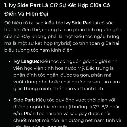
1. Ivy Side Part Là Gì? Sự Kết Hợp Giữa Cổ
Điển Và Hiện Đại
Để hiểu rõ tại sao
kiểu tóc Ivy Side Part
lại có sức
hút lớn đến thế, chúng ta cần phân tích nguồn gốc
của nó. Đây không phải là một kiểu tóc ngẫu hứng,
mà là một sự kết hợp (hybrid) có tính toán giữa hai
biểu tượng tóc nam kinh điển:
Ivy League:
Kiểu tóc có nguồn gốc từ giới sinh
viên học viện tinh hoa nước Mỹ. Đặc trưng là
phần đỉnh tóc ngắn, được tỉa gọn, phần mái
vuốt dựng nhẹ hoặc chải ngược ra sau tạo cảm
giác thông minh, thể thao và thanh lịch.
Side Part:
Kiểu tóc quý ông vượt thời gian với
đường ngôi chia rõ ràng (thường là 7/3, 8/2 hoặc
6/4). Phần tóc hai bên và sau gáy được chải
chuốt mượt mà, tôn lên đường nét nam tính và