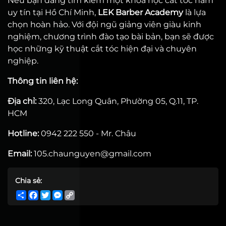
Nếu bạn đang tìm kiếm một khóa học cắt tóc nam
uy tín tại Hồ Chí Minh,
LEK Barber Academy
là lựa
chọn hoàn hảo. Với đội ngũ giảng viên giàu kinh
nghiệm, chương trình đào tạo bài bản, bạn sẽ được
học những kỹ thuật cắt tóc hiện đại và chuyên
nghiệp.
Thông tin liên hệ:
Địa chỉ:
320, Lạc Long Quân, Phường 05, Q.11, TP.
HCM
Hotline:
0942 222 550 - Mr. Châu
Email:
105.chaunguyen@gmail.com
Chia sẻ:
Share
Facebook
Twitter
Messenger
Copy
Link