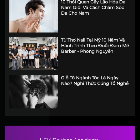
Khai Giảng Lớp Học Barber
Chuyên Nghiệp Khóa Tháng 6
Nữ học barber được không? Vì
sao các bạn nữ ưu tiên lựa chọn
LEK Barber Academy?
10 Thói Quen Gây Lão Hóa Da
Nam Giới Và Cách Chăm Sóc
Da Cho Nam
Từ Thợ Nail Tại Mỹ 10 Năm Và
Hành Trình Theo Đuổi Đam Mê
Barber - Phong Nguyễn