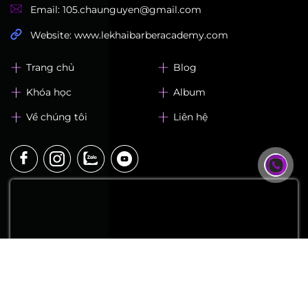
Gửi ngay
LEK Barber Academy
Địa chỉ: 320, Lạc Long Quân, Phường Hoà Bình, TP.
HCM
Hotline: 0942 222 550 - Mr. Châu
Email: 105.chaunguyen@gmail.com
Website: www.lekhaibarberacademy.com
Trang chủ
Blog
Khóa học
Album
Về chúng tôi
Liên hệ