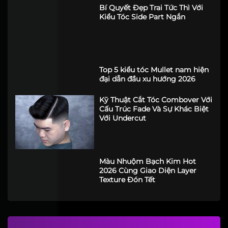
Tháng 4
Kiểu Tóc Textured Comma Hair
By Kiệt Nguyễn Aka Young Keo
Kiểu Tóc Edgar Taper Fade
Bí Quyết Đẹp Trai Tức Thì Với
Kiểu Tóc Side Part Ngắn