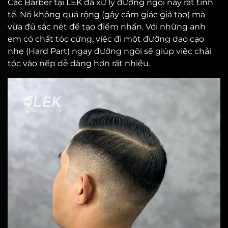
Các Barber tại LEK đã xử lý đường ngôi này rất tinh
tế. Nó không quá rộng (gây cảm giác giả tạo) mà
vừa đủ sắc nét để tạo điểm nhấn. Với những anh
em có chất tóc cứng, việc đi một đường dao cạo
nhẹ (Hard Part) ngay đường ngôi sẽ giúp việc chải
tóc vào nếp dễ dàng hơn rất nhiều.