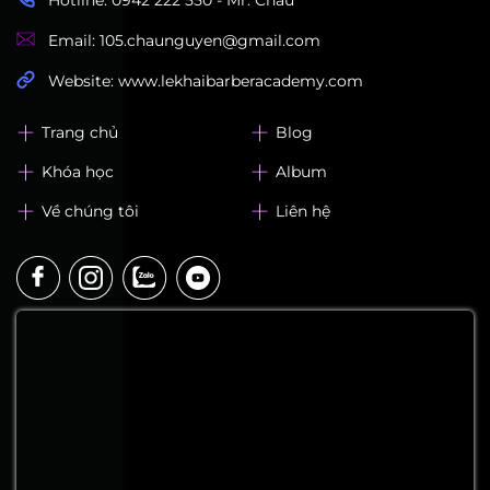
LEK Barber Academy
ĐĂNG KÝ HỌC THỬ
Gửi ngay
LEK Barber Academy
Địa chỉ: 320, Lạc Long Quân, Phường Hoà Bình, TP.
HCM
Hotline: 0942 222 550 - Mr. Châu