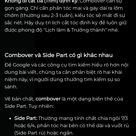
Không đi cắt tỉa (Trim) định kỳ:
Combover cần sự
gọn gàng. Chỉ cần phần tóc mai và gáy dài ra lởm
chởm (thường sau 2-3 tuần), kiểu tóc sẽ mất đi sự
sắc nét. Hãy duy trì lịch cắt tóc định kỳ để luôn giữ
được phong độ "Lịch lãm & Trưởng thành" nhé.
Combover và Side Part có gì khác nhau
Để Google và các công cụ tìm kiếm hiểu rõ hơn nội
dung bài viết, chúng ta cần phân biệt rõ hai khái
niệm này, vì người dùng thường tìm kiếm sự so
sánh.
Về bản chất,
combover
là một dạng biến thể của
Side Part. Tuy nhiên:
Side Part:
Thường mang tính chất chia ngôi 7/3
hoặc 6/4, phần tóc hai bên có thể dài và vuốt rủ
(Side Part rủ) hoặc ngắn.