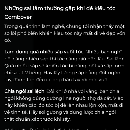
Những sai lầm thường gặp khi để kiểu tóc
Combover
Trong quá trình làm nghề, chúng tôi nhận thấy một
số lỗi phổ biến khiến kiểu tóc này mất đi vẻ đẹp vốn
có.
Lạm dụng quá nhiều sáp vuốt tóc:
Nhiều bạn nghĩ
bôi càng nhiều sáp thì tóc càng giữ nếp lâu. Sai lầm!
Quá nhiều sáp sẽ khiến tóc bị nặng, bết và sập form
chỉ sau 1-2 tiếng. Hãy lấy lượng sáp bằng đốt ngón
tay, đánh tan đều ra lòng bàn tay rồi mới vuốt.
Chia ngôi sai lệch:
Đôi khi ở nhà vội vàng, bạn chia
ngôi không đúng đường line người thợ đã cắt. Việc
này khiến các lớp tóc bị đè lên nhau lộn xộn, mất đi
vẻ tinh tế. Hãy soi gương và dùng lược chia ngôi
thật chuẩn xác trước khi sấy.