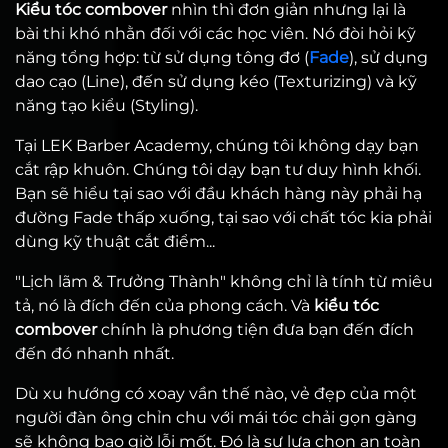
Kiểu tóc combover
nhìn thì đơn giản nhưng lại là
bài thi khó nhằn đối với các học viên. Nó đòi hỏi kỹ
năng tổng hợp: từ sử dụng tông đơ (
Fade
), sử dụng
dao cạo (Line), đến sử dụng kéo (Texturizing) và kỹ
năng tạo kiểu (Styling).
Tại LEK Barber Academy, chúng tôi không dạy bạn
cắt rập khuôn. Chúng tôi dạy bạn tư duy hình khối.
Bạn sẽ hiểu tại sao với đầu khách hàng này phải hạ
đường Fade thấp xuống, tại sao với chất tóc kia phải
dùng kỹ thuật cắt điểm...
"Lịch lãm & Trưởng Thành" không chỉ là tính từ miêu
tả, nó là đích đến của phong cách. Và
kiểu tóc
combover
chính là phương tiện đưa bạn đến đích
đến đó nhanh nhất.
Dù xu hướng có xoay vần thế nào, vẻ đẹp của một
người đàn ông chỉn chu với mái tóc chải gọn gàng
sẽ không bao giờ lỗi mốt. Đó là sự lựa chọn an toàn