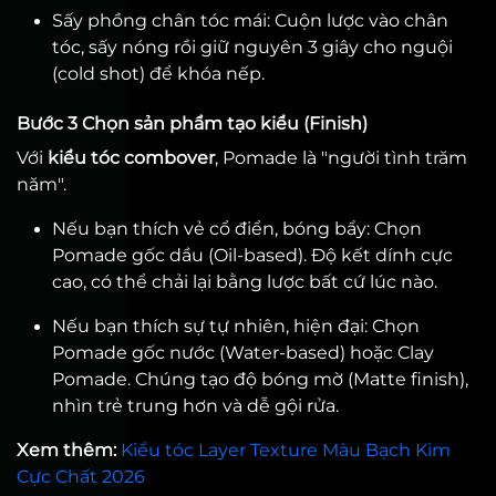
Sấy phồng chân tóc mái: Cuộn lược vào chân
tóc, sấy nóng rồi giữ nguyên 3 giây cho nguội
(cold shot) để khóa nếp.
Bước 3 Chọn sản phẩm tạo kiểu (Finish)
Với
kiểu tóc combover
, Pomade là "người tình trăm
năm".
Nếu bạn thích vẻ cổ điển, bóng bẩy: Chọn
Pomade gốc dầu (Oil-based). Độ kết dính cực
cao, có thể chải lại bằng lược bất cứ lúc nào.
Nếu bạn thích sự tự nhiên, hiện đại: Chọn
Pomade gốc nước (Water-based) hoặc Clay
Pomade. Chúng tạo độ bóng mờ (Matte finish),
nhìn trẻ trung hơn và dễ gội rửa.
Xem thêm:
Kiểu tóc Layer Texture Màu Bạch Kim
Cực Chất 2026