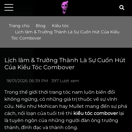
Trang chủ
Blog
Kiểu tóc
Lịch lãm & Trưởng Thành Là Sự Cuốn Hút Của Kiểu
Tóc Combover
Lịch lãm & Trưởng Thành Là Sự Cuốn Hút
Của Kiểu Tóc Combover
18/01/2026 06:39 PM
397 Lượt xem
Trong thế giới thời trang tóc nam luôn biến đổi
không ngừng, có những giá trị thuộc về sự vĩnh
cửu. Nếu như Mohican hay Mullet mang đến sự phá
cách, nổi loạn của tuổi trẻ thì
kiểu tóc combover
lại
là tuyên ngôn của những người đàn ông trưởng
thành, đĩnh đạc và thành công.