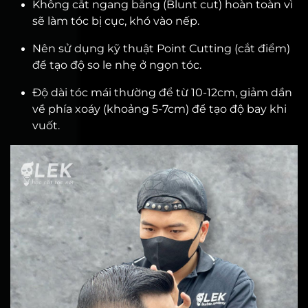
Không cắt ngang bằng (Blunt cut) hoàn toàn vì
sẽ làm tóc bị cục, khó vào nếp.
Nên sử dụng kỹ thuật Point Cutting (cắt điểm)
để tạo độ so le nhẹ ở ngọn tóc.
Độ dài tóc mái thường để từ 10-12cm, giảm dần
về phía xoáy (khoảng 5-7cm) để tạo độ bay khi
vuốt.