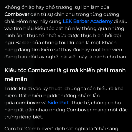
Không ồn ào hay phô trương, sự lịch lãm của
Combover
đến từ sự chỉn chu trong từng đường
chải. Hôm nay, hãy cùng
LEK Barber Academy
đi sâu
vào tìm hiểu kiểu tóc bất hủ này thông qua những
hình ảnh thực tế nhất vừa được thực hiện bởi đội
ngũ Barber của chúng tôi. Dù bạn là một khách
hàng đang tìm kiếm sự thay đổi hay một học viên
đang trau dồi tay nghề, bài viết này là dành cho bạn.
Kiểu tóc Combover là gì mà khiến phái mạnh
mê mẩn
Trước khi đi vào kỹ thuật, chúng ta cần hiểu rõ khái
niệm. Rất nhiều người thường nhầm lẫn
giữa
combover
và
Side Part
. Thực tế, chúng có họ
hàng rất gần nhau nhưng Combover mang một đặc
trưng riêng biệt.
Cụm từ "Comb-over" dịch sát nghĩa là "chải sang