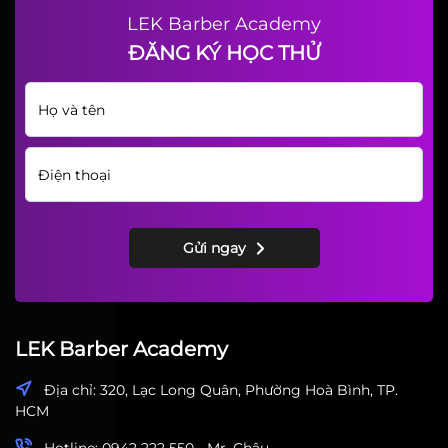
Top 5 kiểu tóc Mullet nam hiện
đại dẫn đầu xu hướng 2026
Kỹ Thuật Cắt Tóc Combover Với
Cấu Trúc Fade Và Sự Khác Biệt
Với Undercut
Màu Nhuộm Bạch Kim Hot
2026 Cùng Giao Diện Layer
Texture Đón Tết