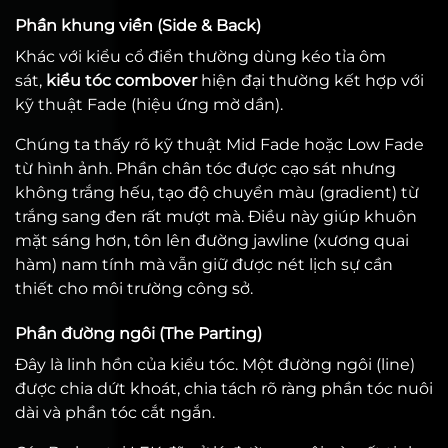
Phần khung viền (Side & Back)
Khác với kiểu cổ điển thường dùng kéo tỉa ôm
sát,
kiểu tóc combover
hiện đại thường kết hợp với
kỹ thuật Fade (hiệu ứng mờ dần).
Chúng ta thấy rõ kỹ thuật Mid Fade hoặc Low Fade
từ hình ảnh. Phần chân tóc được cạo sát nhưng
không trắng hếu, tạo độ chuyển màu (gradient) từ
trắng sang đen rất mượt mà. Điều này giúp khuôn
mặt sáng hơn, tôn lên đường jawline (xương quai
hàm) nam tính mà vẫn giữ được nét lịch sự cần
thiết cho môi trường công sở.
Phần đường ngôi (The Parting)
Đây là linh hồn của kiểu tóc. Một đường ngôi (line)
được chia dứt khoát, chia tách rõ ràng phần tóc nuôi
dài và phần tóc cắt ngắn.