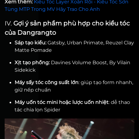
Xem thêm:
Kiểu Tóc Layer Xoắn Rối - Kiểu Tóc Sơn
Tùng MTP Trong MV Hãy Trao Cho Anh
IV.
Gợi ý sản phẩm phù hợp cho kiểu tóc
của Dangrangto
Sáp tạo kiểu:
Gatsby, Urban Primate, Reuzel Clay
Matte Pomade
Xịt tạo phồng:
Davines Volume Boost, By Vilain
Sidekick
Máy sấy tóc công suất lớn
: giúp tạo form nhanh,
giữ nếp chuẩn
Máy uốn tóc mini hoặc lược uốn nhiệt
: dễ thao
tác chia lọn Spider