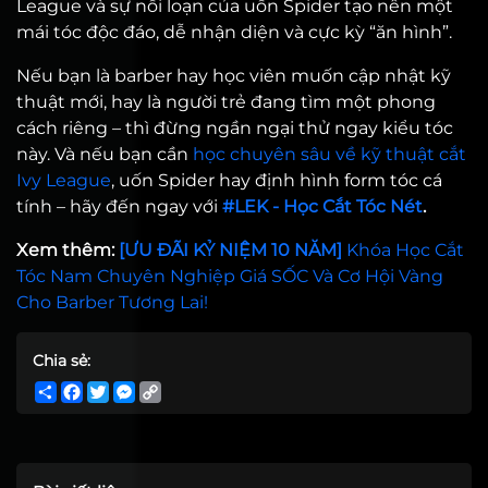
League và sự nổi loạn của uốn Spider tạo nên một
mái tóc độc đáo, dễ nhận diện và cực kỳ “ăn hình”.
Nếu bạn là barber hay học viên muốn cập nhật kỹ
thuật mới, hay là người trẻ đang tìm một phong
cách riêng – thì đừng ngần ngại thử ngay kiểu tóc
này. Và nếu bạn cần
học chuyên sâu về kỹ thuật cắt
Ivy League
, uốn Spider hay định hình form tóc cá
tính – hãy đến ngay với
#LEK - Học Cắt Tóc Nét
.
Xem thêm:
[ƯU ĐÃI KỶ NIỆM 10 NĂM]
Khóa Học Cắt
Tóc Nam Chuyên Nghiệp Giá SỐC Và Cơ Hội Vàng
Cho Barber Tương Lai
!
Chia sẻ:
Share
Facebook
Twitter
Messenger
Copy
Link