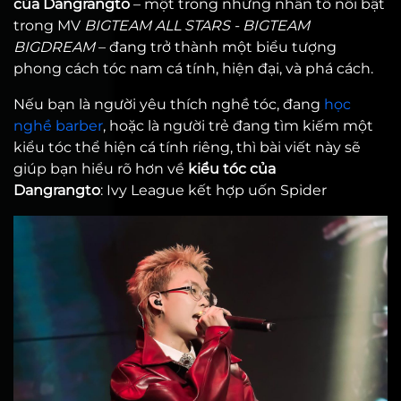
của Dangrangto
– một trong những nhân tố nổi bật
trong MV
BIGTEAM ALL STARS - BIGTEAM
BIGDREAM
– đang trở thành một biểu tượng
phong cách tóc nam cá tính, hiện đại, và phá cách.
Nếu bạn là người yêu thích nghề tóc, đang
học
nghề barber
, hoặc là người trẻ đang tìm kiếm một
kiểu tóc thể hiện cá tính riêng, thì bài viết này sẽ
giúp bạn hiểu rõ hơn về
kiểu tóc của
Dangrangto
: Ivy League kết hợp uốn Spider