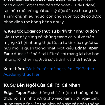
toàn được! Edgar trên nền tóc xoăn (Curly Edgar)
tạo nên một vẻ ngoài cực kỳ độc đáo và hoang dã.
Thậm chí, nhiều người còn chọn uốn tóc để có được
phần đỉnh tóc bồng bềnh như ý.
4. Kiểu tóc Edgar có thực sự bị "kỳ thị" như lời đồn?
Kiểu tóc này từng có những tranh cãi vui vẻ trên
mạng xã hội, nhưng thực tế, sự tự tin của người sở
hữu mới là quan trọng nhất. Một kiểu
Edgar Taper
Fade
được cắt "nét" tại LEK sẽ chỉ mang lại cho bạn
những lời khen ngợi về sự cá tính và thời thượng.
Xem thêm:
Các kiểu tóc mà học viên LEK Barber
Academy thực hiện
10. Sự Lên Ngôi Của Cái Tôi Cá Nhân
Edgar Taper Fade
không chỉ là một xu hướng nhất
thời, nó là minh chứng cho việc nam giới ngày càng
quan tâm đến việc thể hiện bản sắc cá nhân thông