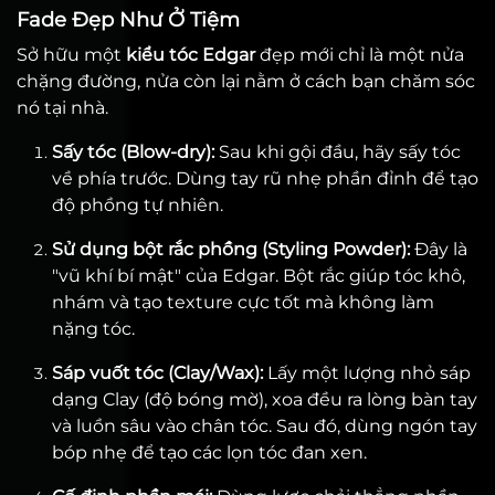
Fade Đẹp Như Ở Tiệm
Sở hữu một
kiểu tóc Edgar
đẹp mới chỉ là một nửa
chặng đường, nửa còn lại nằm ở cách bạn chăm sóc
nó tại nhà.
Sấy tóc (Blow-dry):
Sau khi gội đầu, hãy sấy tóc
về phía trước. Dùng tay rũ nhẹ phần đỉnh để tạo
độ phồng tự nhiên.
Sử dụng bột rắc phồng (Styling Powder):
Đây là
"vũ khí bí mật" của Edgar. Bột rắc giúp tóc khô,
nhám và tạo texture cực tốt mà không làm
nặng tóc.
Sáp vuốt tóc (Clay/Wax):
Lấy một lượng nhỏ sáp
dạng Clay (độ bóng mờ), xoa đều ra lòng bàn tay
và luồn sâu vào chân tóc. Sau đó, dùng ngón tay
bóp nhẹ để tạo các lọn tóc đan xen.