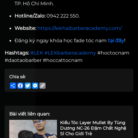
TP. Hồ Chí Minh.
Hotline/Zalo:
0942 222 550.
Website:
https://lekhaibarberacademy.com/
Đăng ký ngay khóa học fade tóc nam
tại đây
!
Hashtags:
#LEK
#LEKbarberacademy
#hoctocnam
#daotaobarber #hoccattocnam
Chia sẻ:
Share
Facebook
Twitter
Messenger
Copy
Link
Bài viết liên quan:
Kiểu Tóc Layer Mullet By Tùng
Dương NC-26 Đậm Chất Nghệ
Sĩ Cho Giới Trẻ