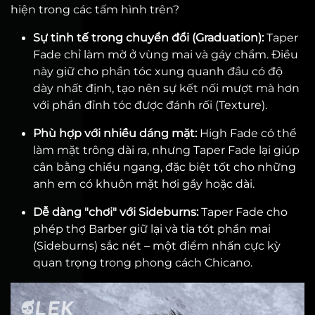
hiện trong các tấm hình trên?
Sự tinh tế trong chuyển đổi (Graduation):
Taper
Fade chỉ làm mờ ở vùng mai và gáy chẩm. Điều
này giữ cho phần tóc xung quanh đầu có độ
dày nhất định, tạo nên sự kết nối mượt mà hơn
với phần đỉnh tóc được đánh rối (Texture).
Phù hợp với nhiều dáng mặt:
High Fade có thể
làm mặt trông dài ra, nhưng Taper Fade lại giúp
cân bằng chiều ngang, đặc biệt tốt cho những
anh em có khuôn mặt hơi gầy hoặc dài.
Dễ dàng "chơi" với Sideburns:
Taper Fade cho
phép thợ Barber giữ lại và tỉa tót phần mai
(Sideburns) sắc nét – một điểm nhấn cực kỳ
quan trọng trong phong cách Chicano.