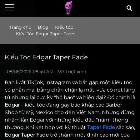
Trang chủ
Blog
Kiểu tóc
Kiểu Tóc Edgar Taper Fade
Kiểu Tóc Edgar Taper Fade
08/05/2026 08:40 AM
337 Lượt xem
Bạn lướt TikTok, Instagram và bắt gặp một kiểu tóc
có phần mái bằng chằn chặn lạ mắt, vừa có nét lãng
tử nhưng lại cực kỳ "hổ báo" và hiện đại? Đó chính là
Edgar
– kiểu tóc đang gây bão khắp các Barber
Shop từ Mỹ, Mexico cho đến Việt Nam. Nhưng đừng
nhầm lẫn Edgar với những kiểu đầu "nấm" thông
thường. Khi kết hợp với kỹ thuật
Taper Fade
sắc sảo,
Edgar Taper Fade
trở thành một đỉnh cao mới của