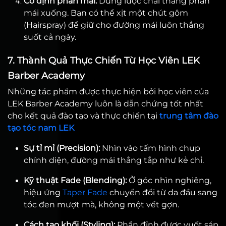
Cố định phần mái:
Dùng lược chải thẳng phần
mái xuống. Bạn có thể xịt một chút gôm
(Hairspray) để giữ cho đường mái luôn thẳng
suốt cả ngày.
7. Thành Quả Thực Chiến Từ Học Viên LEK
Barber Academy
Những tác phẩm được thực hiện bởi học viên của
LEK Barber Academy luôn là dẫn chứng tốt nhất
cho kết quả đào tạo và thực chiến tại
trung tâm đào
tạo tóc nam LEK
Sự tỉ mỉ (Precision):
Nhìn vào tấm hình chụp
chính diện, đường mái thẳng tắp như kẻ chỉ.
Kỹ thuật Fade (Blending):
Ở góc nhìn nghiêng,
hiệu ứng
Taper Fade
chuyển đổi từ da đầu sang
tóc đen mượt mà, không một vết gợn.
Cách tạo khối (Styling):
Phần đỉnh được vuốt sáp