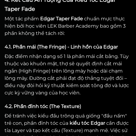
4. Kết Cấu Ấn Tượng Của Kiểu Tóc Edgar
Taper Fade
Một tác phẩm
Edgar Taper Fade
chuẩn mực thực
hiện bởi học viên LEK Barber Academy bao gồm 3
phần không thể tách rời:
4.1. Phần mái (The Fringe) - Linh hồn của Edgar
Đặc điểm nhận dạng số 1 là phần mái cắt bằng. Tùy
thuộc vào khuôn mặt, thợ sẽ quyết định cắt mái
ngắn (High Fringe) trên lông mày hoặc dài chạm
lông mày. Đường cắt phải đạt độ thẳng tuyệt đối –
điều này đòi hỏi kỹ thuật kiểm soát tông đơ và lược
cực kỳ vững vàng của học viên.
4.2. Phần đỉnh tóc (The Texture)
Để tránh việc kiểu đầu trông quá giống "đầu nấm"
trẻ con, phần đỉnh tóc của
kiểu tóc Edgar
cần được
tỉa Layer và tạo kết cấu (Texture) mạnh mẽ. Việc sử