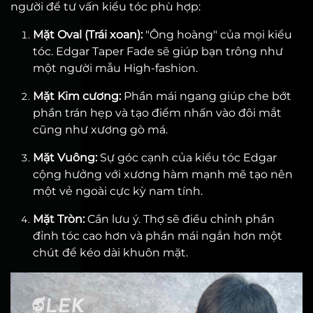
người để tư vấn kiểu tóc phù hợp:
Mặt Oval (Trái xoan):
"Ông hoàng" của mọi kiểu
tóc. Edgar Taper Fade sẽ giúp bạn trông như
một người mẫu High-fashion.
Mặt Kim cương:
Phần mái ngang giúp che bớt
phần trán hẹp và tạo điểm nhấn vào đôi mắt
cũng như xương gò má.
Mặt Vuông:
Sự góc cạnh của kiểu tóc Edgar
cộng hưởng với xương hàm mạnh mẽ tạo nên
một vẻ ngoài cực kỳ nam tính.
Mặt Tròn:
Cần lưu ý. Thợ sẽ điều chỉnh phần
đỉnh tóc cao hơn và phần mái ngắn hơn một
chút để kéo dài khuôn mặt.