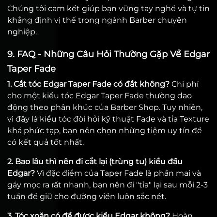
Chúng tôi cam kết giúp bạn vững tay nghề và tự tin
khẳng định vị thế trong ngành Barber chuyên
nghiệp.
9. FAQ - Những Câu Hỏi Thường Gặp Về Edgar
Taper Fade
1. Cắt tóc Edgar Taper Fade có đắt không?
Chi phí
cho một kiểu tóc Edgar Taper Fade thường dao
động theo phân khúc của Barber Shop. Tuy nhiên,
vì đây là kiểu tóc đòi hỏi kỹ thuật Fade và tỉa Texture
khá phức tạp, bạn nên chọn những tiệm uy tín để
có kết quả tốt nhất.
2. Bao lâu thì nên đi cắt lại (trùng tu) kiểu đầu
Edgar?
Vì đặc điểm của Taper Fade là phần mai và
gáy mọc ra rất nhanh, bạn nên đi "tỉa" lại sau mỗi 2-3
tuần để giữ cho đường viền luôn sắc nét.
3. Tóc xoăn có để được kiểu Edgar không?
Hoàn