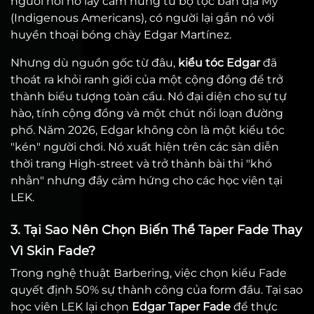
người nói nó lấy cảm hứng từ bộ tộc bản địa Mỹ
(Indigenous Americans), có người lại gắn nó với
huyền thoại bóng chày Edgar Martínez.
Nhưng dù nguồn gốc từ đâu,
kiểu tóc Edgar
đã
thoát ra khỏi ranh giới của một cộng đồng để trở
thành biểu tượng toàn cầu. Nó đại diện cho sự tự
hào, tính cộng đồng và một chút nổi loạn đường
phố. Năm 2026, Edgar không còn là một kiểu tóc
"kén" người chơi. Nó xuất hiện trên các sàn diễn
thời trang High-street và trở thành bài thi "khó
nhằn" nhưng đầy cảm hứng cho các học viên tại
LEK.
3. Tại Sao Nên Chọn Biến Thể Taper Fade Thay
Vì Skin Fade?
Trong nghệ thuật Barbering, việc chọn kiểu Fade
quyết định 50% sự thành công của form đầu. Tại sao
học viên LEK lại chọn
Edgar Taper Fade
để thực