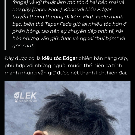
fringe) và kỹ thuật làm mờ tóc ở hai bên mai và
sau gáy (Taper Fade). Khác với kiểu Edgar
truyền thống thường đi kèm High Fade mạnh
bạo, biến thể Taper Fade giữ lại nhiều tóc hơn ở
phần hông, tạo nên sự chuyển tiếp tinh tế, hài
hòa nhưng vẫn giữ được vẻ ngoài "bụi bặm" và
góc cạnh.
Đây được coi là
kiểu tóc Edgar
phiên bản nâng cấp,
phù hợp với những người muốn thể hiện cá tính
mạnh nhưng vẫn giữ được nét thanh lịch, hiện đại.