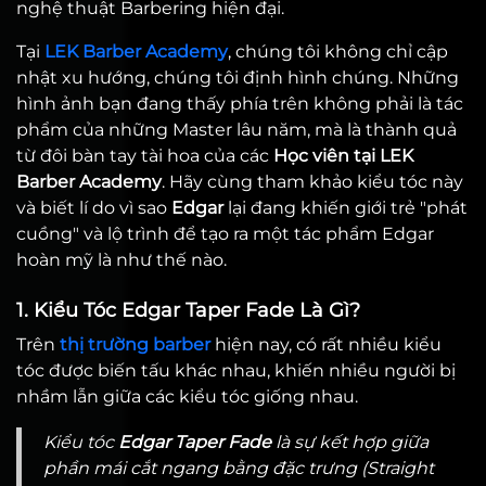
nghệ thuật Barbering hiện đại.
Tại
LEK Barber Academy
, chúng tôi không chỉ cập
nhật xu hướng, chúng tôi định hình chúng. Những
hình ảnh bạn đang thấy phía trên không phải là tác
phẩm của những Master lâu năm, mà là thành quả
từ đôi bàn tay tài hoa của các
Học viên tại LEK
Barber Academy
. Hãy cùng tham khảo kiểu tóc này
và biết lí do vì sao
Edgar
lại đang khiến giới trẻ "phát
cuồng" và lộ trình để tạo ra một tác phẩm Edgar
hoàn mỹ là như thế nào.
1. Kiểu Tóc Edgar Taper Fade Là Gì?
Trên
thị trường barber
hiện nay, có rất nhiều kiểu
tóc được biến tấu khác nhau, khiến nhiều người bị
nhầm lẫn giữa các kiểu tóc giống nhau.
Kiểu tóc
Edgar Taper Fade
là sự kết hợp giữa
phần mái cắt ngang bằng đặc trưng (Straight