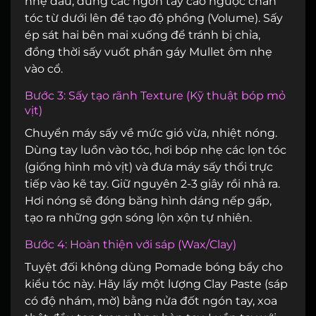
nhẹ đầu, dùng các ngón tay cào ngược chân
tóc từ dưới lên để tạo độ phồng (Volume). Sấy
ép sát hai bên mai xuống để tránh bị chỉa,
đồng thời sấy vuốt phần gáy Mullet ôm nhẹ
vào cổ.
Bước 3: Sấy tạo rãnh Texture (Kỹ thuật bóp mỏ
vịt)
Chuyển máy sấy về mức gió vừa, nhiệt nóng.
Dùng tay luồn vào tóc, hơi bóp nhẹ các lọn tóc
(giống hình mỏ vịt) và đưa máy sấy thổi trực
tiếp vào kẽ tay. Giữ nguyên 2-3 giây rồi nhả ra.
Hơi nóng sẽ đóng băng hình dáng nếp gấp,
tạo ra những gợn sóng lộn xộn tự nhiên.
Bước 4: Hoàn thiện với sáp (Wax/Clay)
Tuyệt đối không dùng Pomade bóng bẩy cho
kiểu tóc này. Hãy lấy một lượng Clay Paste (sáp
có độ nhám, mờ) bằng nửa đốt ngón tay, xoa