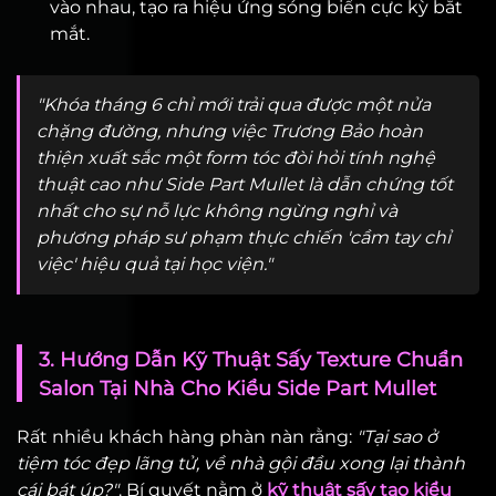
vào nhau, tạo ra hiệu ứng sóng biển cực kỳ bắt
mắt.
"Khóa tháng 6 chỉ mới trải qua được một nửa
chặng đường, nhưng việc Trương Bảo hoàn
thiện xuất sắc một form tóc đòi hỏi tính nghệ
thuật cao như Side Part Mullet là dẫn chứng tốt
nhất cho sự nỗ lực không ngừng nghỉ và
phương pháp sư phạm thực chiến 'cầm tay chỉ
việc' hiệu quả tại học viện."
3. Hướng Dẫn Kỹ Thuật Sấy Texture Chuẩn
Salon Tại Nhà Cho Kiểu Side Part Mullet
Rất nhiều khách hàng phàn nàn rằng:
"Tại sao ở
tiệm tóc đẹp lãng tử, về nhà gội đầu xong lại thành
cái bát úp?"
. Bí quyết nằm ở
kỹ thuật sấy tạo kiểu