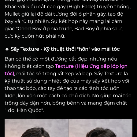
Khác với kiểu cắt cao gáy (High Fade) truyền thống,
Mullet giữ lại độ dài tương đối ở phần gáy, tạo độ
bay và rủ tự nhiên. Sự kết hợp này mang lại cảm
giác "Good Boy ở phía trước, Bad Boy ở phía sau",
cực kỳ cuốn hút phái nữ.
🔹 Sấy Texture - Kỹ thuật thổi "hồn" vào mái tóc
Bạn có thể có một đường cắt đẹp, nhưng nếu
không biết cách tạo
Texture (Hiệu ứng xếp lớp lọn
tóc)
, mái tóc sẽ trông rất xẹp và bẹp. Sấy Texture là
kỹ thuật sử dụng nhiệt độ của máy sấy kết hợp với
thao tác bóp, cào tay để tạo ra các rãnh tóc uốn
lượn, lộn xộn một cách có chủ đích. Nó giúp mái tóc
trông dày dặn hơn, bồng bềnh và mang đậm chất
"Idol Hàn Quốc".