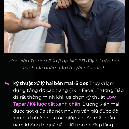
Học viên Trương Bảo (Lớp NC-26) đầy tự hào bên
cạnh tác phẩm tâm huyết của mình.
✂️
Kỹ thuật xử lý hai bên mai (Side):
Thay vì lạm
dụng tông đơ cạo trắng (Skin Fade), Trương Bảo
đã rất thông minh khi lựa chọn kỹ thuật
Low
Taper / Kê lược cắt xanh chân
. Đường viền mai
được gọt giũa sắc nét nhưng vẫn giữ được độ
xanh tự nhiên của tóc, giúp khuôn mặt mẫu
nam không bị quá gắt, giữ trọn vẻ đẹp lãng tử.