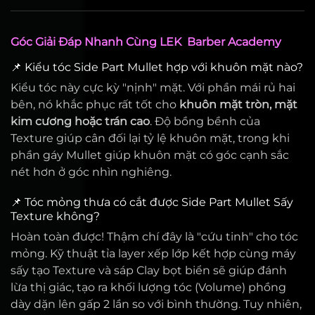
Góc Giải Đáp Nhanh Cùng LEK Barber Academy
📌 Kiểu tóc Side Part Mullet hợp với khuôn mặt nào?
Kiểu tóc này cực kỳ "nịnh" mặt. Với phần mái rủ hai
bên, nó khắc phục rất tốt cho
khuôn mặt tròn, mặt
kim cương hoặc trán cao
. Độ bồng bềnh của
Texture giúp cân đối lại tỷ lệ khuôn mặt, trong khi
phần gáy Mullet giúp khuôn mặt có góc cạnh sắc
nét hơn ở góc nhìn nghiêng.
📌 Tóc mỏng thưa có cắt được Side Part Mullet Sấy
Texture không?
Hoàn toàn được! Thậm chí đây là "cứu tinh" cho tóc
mỏng. Kỹ thuật tỉa layer xếp lớp kết hợp cùng máy
sấy tạo Texture và sáp Clay bọt biển sẽ giúp đánh
lừa thị giác, tạo ra khối lượng tóc (Volume) phồng
dày dặn lên gấp 2 lần so với bình thường. Tuy nhiên,