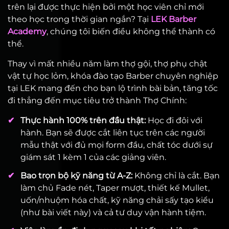
trên lại được thực hiện bởi một học viên chỉ mới
theo học trong thời gian ngắn? Tại
LEK Barber
Academy
, chúng tôi biến điều không thể thành có
thể.
Thay vì mất nhiều năm làm thợ gội, thợ phụ chật
vật tự học lỏm, khóa đào tạo Barber chuyên nghiệp
tại LEK mang đến cho bạn lộ trình bài bản, tăng tốc
đi thẳng đến mục tiêu trở thành Thợ Chính:
✔
Thực hành 100% trên đầu thật:
Học đi đôi với
hành. Bạn sẽ được cắt liên tục trên các người
mẫu thật với đủ mọi form đầu, chất tóc dưới sự
giám sát 1 kèm 1 của các giảng viên.
✔
Bao trọn bộ kỹ năng từ A-Z:
Không chỉ là cắt. Bạn
làm chủ Fade nét, Taper mượt, thiết kế Mullet,
uốn/nhuộm hóa chất, kỹ năng chải sấy tạo kiểu
(như bài viết này) và cả tư duy vận hành tiệm.