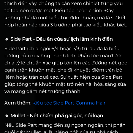
thích đến vậy, chúng ta cần xem chi tiết từng yếu
tố tạo nên được một kiểu tóc hoàn chỉnh. Đây
không phải là một kiểu tóc đơn thuần, mà là sự kết
hợp hoàn hảo giữa 3 trường phái tạo kiểu khác biệt:
🔹 Side Part - Dấu ấn của sự lịch lãm kinh điển
Side Part (chia ngôi 6/4 hoặc 7/3) từ lâu đã là biểu
tượng của quý ông thanh lịch. Phần tóc mái được
chia tỷ lệ chuẩn xác giúp tôn lên các đường nét góc
cạnh trên khuôn mặt, che đi khuyết điểm trán bò
liếm hoặc trán quá cao. Sự xuất hiện của Side Part
giúp tổng thể khuôn mặt trở nên hài hòa, sáng sủa
và mang đậm nét trưởng thành.
Xem thêm:
Kiểu tóc Side Part Comma Hair
🔹 Mullet - Nét chấm phá gai góc, nổi loạn
Nếu Side Part mang đến sự ngoan ngoãn, thì phần
đuôi gáy Mullet lại là "tiếng nói" của sự phá cách.