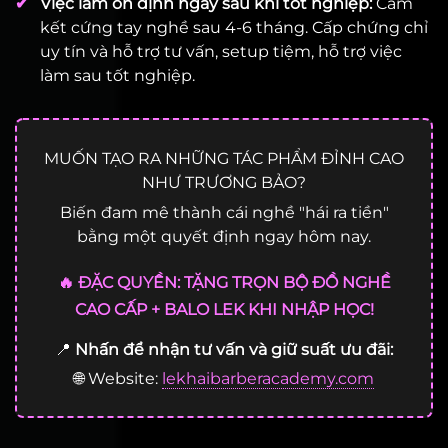
✔
Việc làm ổn định ngay sau khi tốt nghiệp:
Cam
kết cứng tay nghề sau 4-6 tháng. Cấp chứng chỉ
uy tín và hỗ trợ tư vấn, setup tiệm, hỗ trợ việc
làm sau tốt nghiệp.
MUỐN TẠO RA NHỮNG TÁC PHẨM ĐỈNH CAO
NHƯ TRƯƠNG BẢO?
Biến đam mê thành cái nghề "hái ra tiền"
bằng một quyết định ngay hôm nay.
🔥 ĐẶC QUYỀN: TẶNG TRỌN BỘ ĐỒ NGHỀ
CAO CẤP + BALO LEK KHI NHẬP HỌC!
📍
Nhấn để nhận tư vấn và giữ suất ưu đãi:
🌐 Website:
lekhaibarberacademy.com