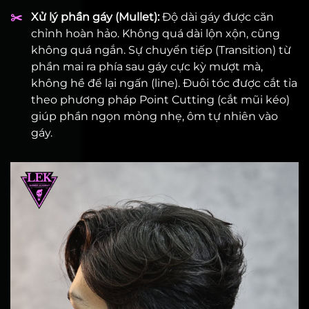
✂️
Xử lý phần gáy (Mullet):
Độ dài gáy được căn
chỉnh hoàn hảo. Không quá dài lộn xộn, cũng
không quá ngắn. Sự chuyển tiếp (Transition) từ
phần mai ra phía sau gáy cực kỳ mượt mà,
không hề để lại ngấn (line). Đuôi tóc được cắt tỉa
theo phương pháp Point Cutting (cắt mũi kéo)
giúp phần ngọn mỏng nhẹ, ôm tự nhiên vào
gáy.