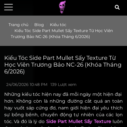
Trang chủ
Blog
Kiểu tóc
Kiểu Tóc Side Part Mullet Sấy Texture Từ Học Viên
Trương Bảo NC-26 (Khóa Tháng 6/2026)
Kiểu Tóc Side Part Mullet Sấy Texture Từ
Học Viên Trương Bảo NC-26 (Khóa Tháng
6/2026)
24/06/2026 10:48 PM
139 Lượt xem
Những kiểu tóc hiện nay đã mỗi ngày một hiện đại
hơn. Không còn là những đường cắt quá an toàn
hay vuốt sáp cứng đơ, nam giới hiện đại yêu thích
sự bồng bềnh, chuyển động tự nhiên của các lọn
tóc. Và đó là lý do
Side Part Mullet Sấy Texture
luôn