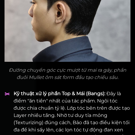
Đường chuyển góc cực mượt từ mai ra gáy, phần
đuôi Mullet ôm sát form đầu tạo chiều sâu.
✂️
Kỹ thuật xử lý phần Top & Mái (Bangs):
Đây là
điểm "ăn tiền" nhất của tác phẩm. Ngôi tóc
được chia chuẩn tỷ lệ. Lớp tóc bên trên được tạo
Layer nhiều tầng. Nhờ tư duy tỉa mỏng
(Texturizing) đúng cách, Bảo đã tạo điều kiện tối
đa để khi sấy lên, các lọn tóc tự động đan xen