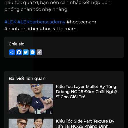
nếu tóc quá tơ, bạn nên cân nhắc kết hợp uốn
phồng chân tóc nhẹ nhàng.
#LEK
#LEKbarberacademy
#hoctocnam
#daotaobarber #hoccattocnam
Chia sẻ:
Share
Facebook
Twitter
Messenger
Copy
Link
Bài viết liên quan:
Kiểu Tóc Layer Mullet By Tùng
Dương NC-26 Đậm Chất Nghệ
Sĩ Cho Giới Trẻ
Kiểu Tóc Side Part Texture By
Tấn Tài NC-26 Khẳng Định