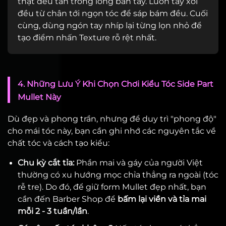
thật đều tan trong lòng bàn tay. Luồn tay xới
đều từ chân tới ngọn tóc để sáp bám đều. Cuối
cùng, dùng ngón tay nhíp lại từng lọn nhỏ để
tạo điểm nhấn Texture rỗ rệt nhất.
4. Những Lưu Ý Khi Chọn Chơi Kiểu Tóc Side Part
Mullet Này
Dù đẹp và phong trần, nhưng để duy trì "phong độ"
cho mái tóc này, bạn cần ghi nhớ các nguyên tắc về
chất tóc và cách tạo kiểu:
Chu kỳ cắt tỉa:
Phần mai và gáy của người Việt
thường có xu hướng mọc chỉa thẳng ra ngoài (tóc
rễ tre). Do đó, để giữ form Mullet đẹp nhất, bạn
cần đến Barber Shop để
bấm lại viền và tỉa mai
mỗi 2 - 3 tuần/lần
.