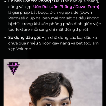
Có nên uốn tóc không?
Nếu tóc bạn quá thẳng,
cứng và xẹp,
Uốn Rơi (Uốn Phồng / Down Perm)
là giải pháp bắt buộc. Dịch vụ ép side (Down
Perm) sẽ giúp hai bên mai ôm sát da đầu không
bị chĩa, trong khi uốn phồng phần đỉnh giúp việc
tạo Texture mỗi sáng chỉ mất đúng 3 phút.
Sử dụng dầu gội:
Hạn chế dùng các loại dầu xả
chứa quá nhiều Silicon gây nặng và bết tóc, làm
xẹp Volume.