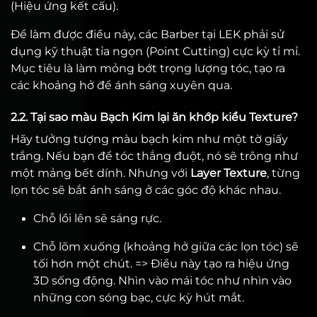
(Hiệu ứng kết cấu).
Để làm được điều này, các Barber tại LEK phải sử
dụng kỹ thuật tỉa ngọn (Point Cutting) cực kỳ tỉ mỉ.
Mục tiêu là làm mỏng bớt trọng lượng tóc, tạo ra
các khoảng hở để ánh sáng xuyên qua.
2.2. Tại sao màu Bạch Kim lại ăn khớp kiểu Texture?
Hãy tưởng tượng màu bạch kim như một tờ giấy
trắng. Nếu bạn để tóc thẳng đuột, nó sẽ trông như
một mảng bết dính. Nhưng với
Layer Texture
, từng
lọn tóc sẽ bắt ánh sáng ở các góc độ khác nhau.
Chỗ lồi lên sẽ sáng rực.
Chỗ lõm xuống (khoảng hở giữa các lọn tóc) sẽ
tối hơn một chút. => Điều này tạo ra hiệu ứng
3D sống động. Nhìn vào mái tóc như nhìn vào
những con sóng bạc, cực kỳ hút mắt.