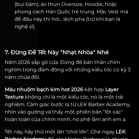
(bụi bặm), áo thun Oversize, Hoodie, hoặc
phong cách Hàn Quốc trẻ trung. Mặc Vest mà
để đầu này thì hơi... lệch pha (trừ khi bạn là
nghệ sĩ).
7. Đừng Để Tết Này "Nhạt Nhòa" Nhé
Năm 2026 sắp gõ cửa. Đừng để bản thân chìm
nghỉm trong đám đông với những kiểu tóc cũ kỹ 3
năm chưa đổi.
Màu nhuộm bạch kim hot 2026
kết hợp
Layer
Texture
không chỉ là một kiểu tóc, nó là một trải
nghiệm. Cảm giác bước ra từ LEK Barber Academy,
nhìn vào gương và thấy một phiên bản "lột xác"
hoàn toàn của chính mình, nó phê lắm anh em ạ.
Tết này, hãy thử một lần "chơi lớn". Ghé ngay
LEK