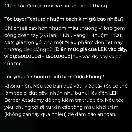
Chân tóc đen sẽ mọc ra sau khoảng 1 tháng.
Tóc Layer Texture nhuộm bạch kim giá bao nhiêu?
Chi phí sẽ cao hơn nhuộm màu thường vì bao gồm
công đoạn tẩy (2-3 lần) + Khử vàng + Nhuộm + Cắt.
Mức giá trọn gói cho một "siêu phẩm" đón Tết này
thường dao động từ
[Điền mức giá của LEK vào đây,
ví dụ: 500.000đ - 1.500.000đ]
tùy vào độ dày và dài
của tóc.
Tóc yếu có nhuộm bạch kim được không?
Không nên. Nếu tóc bạn quá yếu, việc tẩy tóc có thể
làm tóc bị đứt gãy (nhũn như bún). Hãy đến LEK
Barber Academy để thợ kiểm tra trực tiếp. Nếu tóc
yếu, chúng tôi sẽ tư vấn các tông màu khói trầm
(không cần tẩy quá nhiều) để đảm bảo an toàn.