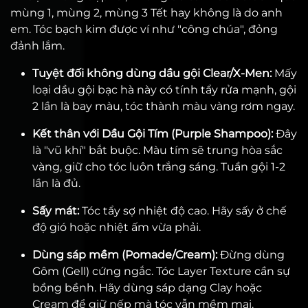
mùng 1, mùng 2, mùng 3 Tết hay không là do anh
em. Tóc bạch kim được ví như "công chúa", đỏng
đảnh lắm.
Tuyệt đối không dùng dầu gội Clear/X-Men:
Mấy
loại dầu gội bạc hà này có tính tẩy rửa mạnh, gội
2 lần là bay màu, tóc thành màu vàng rơm ngay.
Kết thân với Dầu Gội Tím (Purple Shampoo):
Đây
là "vũ khí" bắt buộc. Màu tím sẽ trung hòa sắc
vàng, giữ cho tóc luôn trắng sáng. Tuần gội 1-2
lần là đủ.
Sấy mát:
Tóc tẩy sợ nhiệt độ cao. Hãy sấy ở chế
độ gió hoặc nhiệt ấm vừa phải.
Dùng sáp mềm (Pomade/Cream):
Đừng dùng
Gôm (Gell) cứng ngắc. Tóc Layer Texture cần sự
bồng bềnh. Hãy dùng sáp dạng Clay hoặc
Cream để giữ nếp mà tóc vẫn mềm mại.