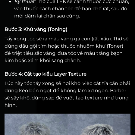
Kỹ thuật:
Thợ của LEK sẽ canh thuốc cực chuẩn,
vào thuốc cách chân tóc để hạn chế rát, sau đó
mới dặm lại chân sau cùng.
Bước 3: Khử vàng (Toning)
Tẩy xong tóc sẽ ra màu vàng gà con (rất xấu). Thợ sẽ
dùng dầu gội tím hoặc thuốc nhuộm khử (Toner)
để triệt tiêu sắc vàng, đưa tóc về màu trắng bạch
kim hoặc xám khói sang chảnh.
Bước 4: Cắt tạo kiểu Layer Texture
Lúc này tóc tẩy xong sẽ hơi khô, việc cắt tỉa cần phải
dùng kéo bén ngọt để không làm xơ ngọn. Barber
sẽ sấy khô, dùng sáp để vuốt tạo texture như trong
hình.