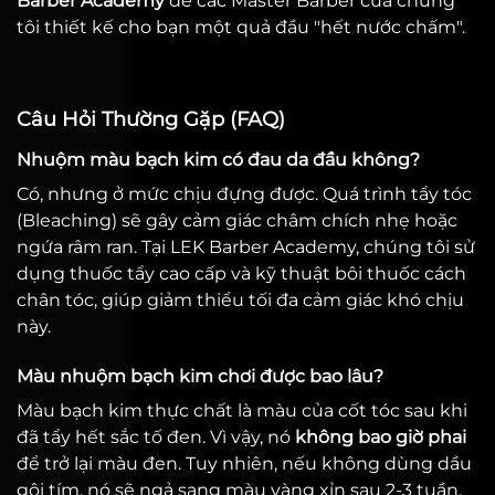
Barber Academy
để các Master Barber của chúng
tôi thiết kế cho bạn một quả đầu "hết nước chấm".
Câu Hỏi Thường Gặp (FAQ)
Nhuộm màu bạch kim có đau da đầu không?
Có, nhưng ở mức chịu đựng được. Quá trình tẩy tóc
(Bleaching) sẽ gây cảm giác châm chích nhẹ hoặc
ngứa râm ran. Tại LEK Barber Academy, chúng tôi sử
dụng thuốc tẩy cao cấp và kỹ thuật bôi thuốc cách
chân tóc, giúp giảm thiểu tối đa cảm giác khó chịu
này.
Màu nhuộm bạch kim chơi được bao lâu?
Màu bạch kim thực chất là màu của cốt tóc sau khi
đã tẩy hết sắc tố đen. Vì vậy, nó
không bao giờ phai
để trở lại màu đen. Tuy nhiên, nếu không dùng dầu
gội tím, nó sẽ ngả sang màu vàng xỉn sau 2-3 tuần.