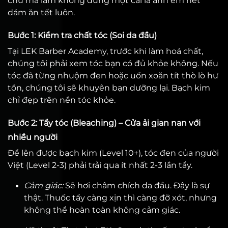
chứ mà làm không đúng một cái là anh em hết
dám ăn tết luôn.
Bước 1: Kiểm tra chất tóc (Soi da đầu)
Tại LEK Barber Academy, trước khi làm hoá chất,
chúng tôi phải xem tóc bạn có đủ khỏe không. Nếu
tóc đã từng nhuộm đen hoặc uốn xoăn tít thò lò hư
tổn, chúng tôi sẽ khuyên bạn dưỡng lại. Bạch kim
chỉ đẹp trên nền tóc khỏe.
Bước 2: Tẩy tóc (Bleaching) – Cửa ải gian nan với
nhiều người
Để lên được bạch kim (Level 10+), tóc đen của người
Việt (Level 2-3) phải trải qua ít nhất 2-3 lần tẩy.
Cảm giác:
Sẽ hơi châm chích da đầu. Đây là sự
thật. Thuốc tẩy càng xịn thì càng đỡ xót, nhưng
không thể hoàn toàn không cảm giác.