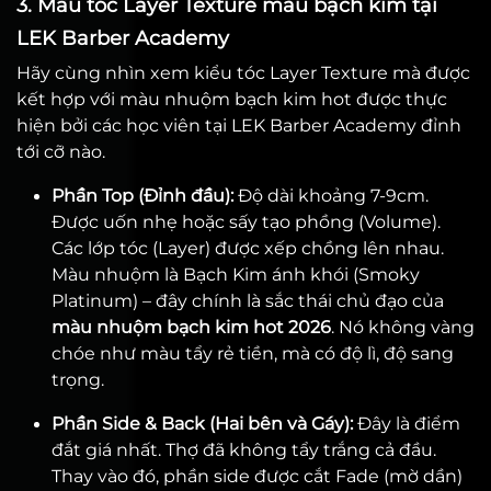
3. Mẫu tóc Layer Texture màu bạch kim tại
LEK Barber Academy
Hãy cùng nhìn xem kiểu tóc Layer Texture mà được
kết hợp với màu nhuộm bạch kim hot được thực
hiện bởi các học viên tại LEK Barber Academy đỉnh
tới cỡ nào.
Phần Top (Đỉnh đầu):
Độ dài khoảng 7-9cm.
Được uốn nhẹ hoặc sấy tạo phồng (Volume).
Các lớp tóc (Layer) được xếp chồng lên nhau.
Màu nhuộm là Bạch Kim ánh khói (Smoky
Platinum) – đây chính là sắc thái chủ đạo của
màu nhuộm bạch kim hot 2026
. Nó không vàng
chóe như màu tẩy rẻ tiền, mà có độ lì, độ sang
trọng.
Phần Side & Back (Hai bên và Gáy):
Đây là điểm
đắt giá nhất. Thợ đã không tẩy trắng cả đầu.
Thay vào đó, phần side được cắt Fade (mờ dần)