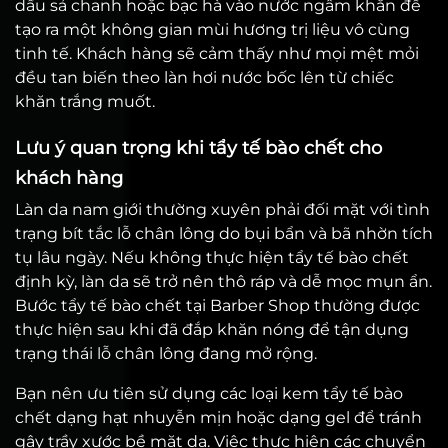
dầu sả chanh hoặc bạc hà vào nước ngâm khăn để
tạo ra một không gian mùi hương trị liệu vô cùng
tinh tế. Khách hàng sẽ cảm thấy như mọi mệt mỏi
đều tan biến theo làn hơi nước bốc lên từ chiếc
khăn trắng muốt.
Lưu ý quan trọng khi tẩy tế bào chết cho
khách hàng
Làn da nam giới thường xuyên phải đối mặt với tình
trạng bít tắc lỗ chân lông do bụi bẩn và bã nhờn tích
tụ lâu ngày. Nếu không thực hiện tẩy tế bào chết
định kỳ, làn da sẽ trở nên thô ráp và dễ mọc mụn ẩn.
Bước tẩy tế bào chết tại Barber Shop thường được
thực hiện sau khi đã đắp khăn nóng để tận dụng
trạng thái lỗ chân lông đang mở rộng.
Bạn nên ưu tiên sử dụng các loại kem tẩy tế bào
chết dạng hạt nhuyễn mịn hoặc dạng gel để tránh
gây trầy xước bề mặt da. Việc thực hiện các chuyển