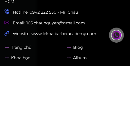
HCM
Hotline: 0942 222 550 - Mr. Châu
Email: 105.chaunguyen@gmail.com
Website: www.lekhaibarberacademy.com
Trang chủ
Blog
Khóa học
Album
Về chúng tôi
Liên hệ