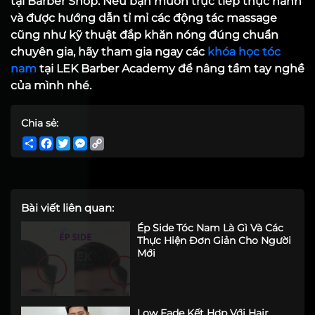
tại Barber Shop. Nếu bạn muốn trực tiếp thực hành
và được hướng dẫn tỉ mỉ các động tác massage
cũng như kỹ thuật đắp khăn nóng đúng chuẩn
chuyên gia, hãy tham gia ngay các
khóa học tóc
nam
tại LEK Barber Academy để nâng tầm tay nghề
của mình nhé.
Chia sẻ:
Share
Facebook
Twitter
Messenger
Copy
Link
Bài viết liên quan:
Ép Side Tóc Nam Là Gì Và Các
Thực Hiện Đơn Giản Cho Người
Mới
Low Fade Kết Hợp Với Hair