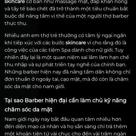
skincare
cơ bản như massage mặt, đắp khăn nóng
và tẩy tế bào chết đã trở thành một tiêu chuẩn bắt
buộc để nâng tầm vị thế của một người thợ barber
thực thụ.
Nhiều anh em thợ trẻ thường có tâm lý ngại ngần
khi tiếp xúc với các bước
skincare
vì cho rằng đó là
công việc của các tiệm Spa dành cho nữ giới. Tuy
nhiên đây lại là một quan niệm sai lầm làm hạn chế
thu nhập và sự phát triển tay nghề của chính bạn.
Những barber hiện nay đã nâng tầm dần không chỉ
đơn thuần ở ngoáy tai, cạo mặt, mà đó còn là chăm
sóc da mặt cho nam giới.
Tại sao Barber hiện đại cần làm chủ kỹ năng
chăm sóc da mặt
Nam giới ngày nay bắt đầu quan tâm nhiều hơn
đến diện mạo cá nhân và họ sẵn sàng chi trả thêm
một khoản tiền từ vài chục cho đến vài trăm ngàn