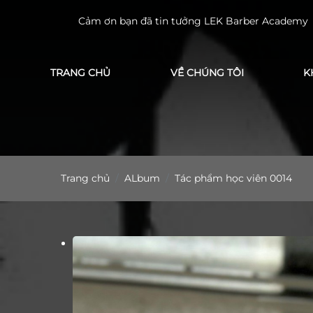
 LEK Barber Academy
TRANG CHỦ
VỀ CHÚNG TÔI
K
Trang chủ
ALbum
Tác phẩm học viên 0014