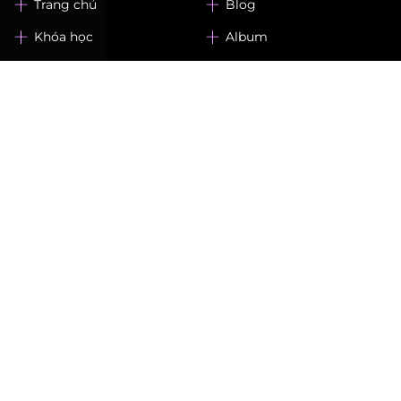
Website: www.lekhaibarberacademy.com
Trang chủ
Blog
Khóa học
Album
Về chúng tôi
Liên hệ