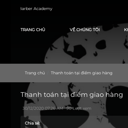
ng LEK Barber Academy
TRANG CHỦ
VỀ CHÚNG TÔI
K
Trang chủ
Thanh toán tại điểm giao hàng
Thanh toán tại điểm giao hàng
30/12/2020 07:26 AM
90 Lượt xem
Chia sẻ: