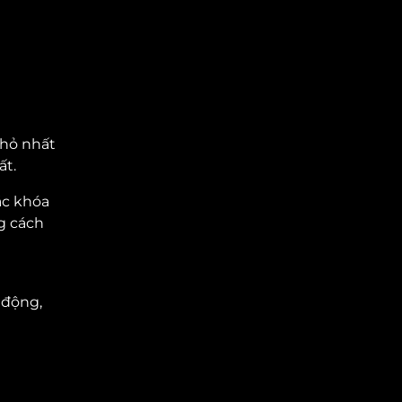
nhỏ nhất
ất.
ác khóa
g cách
 động,