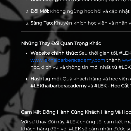
Đổi Mới:
Không ngừng học hỏi và cập nhật
Sáng Tạo:
Khuyến khích học viên và nhân v
Những Thay Đổi Quan Trọng Khác
Website chính thức:
Sau thời gian tới, #LE
www.lekhaibarberacademy.com
thành
www
học, dịch vụ và thông tin mới nhất từ #LEK
Hashtag mới:
Quý khách hàng và học viên 
#LEKhaibarberacademy
và
#LEK - Học Cắt 
Cam Kết Đồng Hành Cùng Khách Hàng Và Học
Với sự thay đổi này, #LEK chúng tôi cam kết m
khách hàng đến với #LEK sẽ cảm nhận được sự 