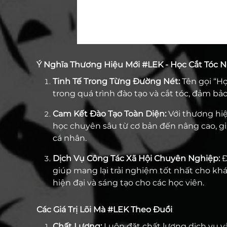
Ý Nghĩa Thương Hiệu Mới #LEK - Học Cắt Tóc N
Tinh Tế Trong Từng Đường Nét:
Tên gọi “Họ
trong quá trình đào tạo và cắt tóc, đảm bả
Cam Kết Đào Tạo Toàn Diện:
Với thương hiệ
học chuyên sâu từ cơ bản đến nâng cao, gi
cá nhân.
Dịch Vụ Công Tác Xã Hội Chuyên Nghiệp:
Đ
giúp mang lại trải nghiệm tốt nhất cho kh
hiện đại và sáng tạo cho các học viên.
Các Giá Trị Lõi Mà #LEK Theo Đuổi
Chất Lượng:
Luôn đặt chất lượng dịch vụ v