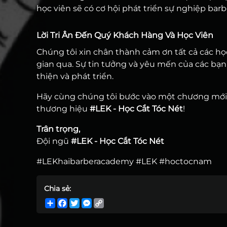
học viên sẽ có cơ hội phát triển sự nghiệp ba
Lời Tri Ân Đến Quý Khách Hàng Và Học Viên
Chúng tôi xin chân thành cảm ơn tất cả các họ
gian qua. Sự tin tưởng và yêu mến của các bạ
thiện và phát triển.
Hãy cùng chúng tôi bước vào một chương mới 
thương hiệu
#LEK - Học Cắt Tóc Nét
!
Trân trọng,
Đội ngũ
#LEK - Học Cắt Tóc Nét
#LEKhaibarberacademy #LEK #hoctocnam
Chia sẻ:
Share
Facebook
Twitter
Messenger
Copy
Link