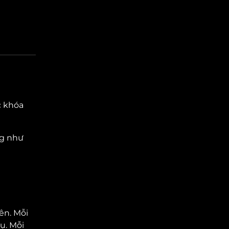
c khóa
ag như
ên. Mỗi
ụ. Mỗi