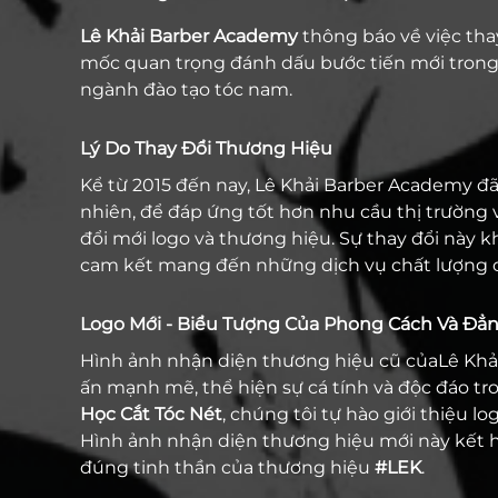
Lê Khải Barber Academy
thông báo về việc th
mốc quan trọng đánh dấu bước tiến mới trong h
ngành đào tạo tóc nam.
Lý Do Thay Đổi Thương Hiệu
Kể từ 2015 đến nay, Lê Khải Barber Academy đã
nhiên, để đáp ứng tốt hơn nhu cầu thị trường v
đổi mới logo và thương hiệu. Sự thay đổi này kh
cam kết mang đến những dịch vụ chất lượng cao
Logo Mới - Biểu Tượng Của Phong Cách Và Đẳ
Hình ảnh nhận diện thương hiệu cũ củaLê Khải
ấn mạnh mẽ, thể hiện sự cá tính và độc đáo tr
Học Cắt Tóc Nét
, chúng tôi tự hào giới thiệu l
Hình ảnh nhận diện thương hiệu mới này kết h
đúng tinh thần của thương hiệu
#LEK
.