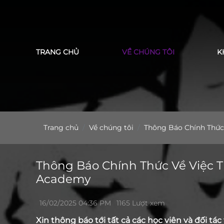
TRANG CHỦ
VỀ CHÚNG TÔI
K
Trang chủ
Về chúng tôi
Thông Báo Chính Thức 
Thông Báo Chính Thức Về Việc T
Academy
16/02/2025 04:36 PM
1165 Lượt xem
Xin thông báo tới tất cả các học viên và đối tá