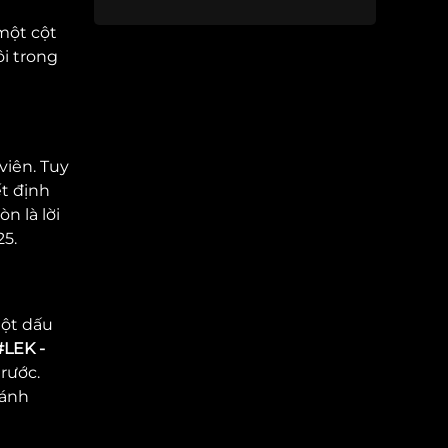
 một cột
i trong
viên. Tuy
ết định
n là lời
25.
một dấu
#LEK -
trước.
 ánh