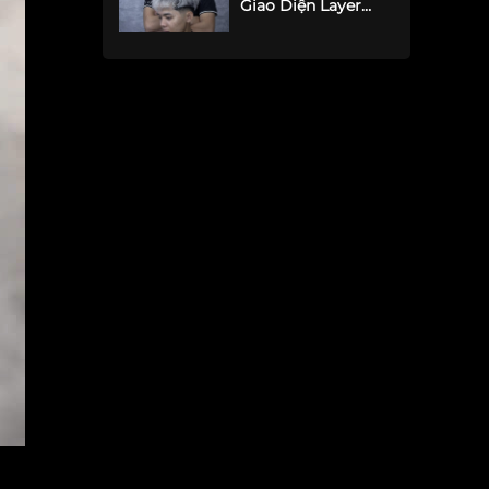
Giao Diện Layer
Texture Đón Tết