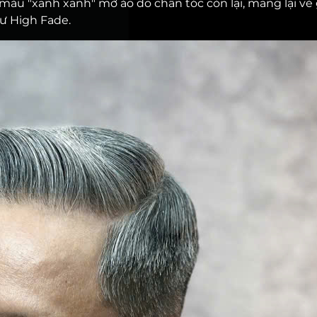
 màu "xanh xanh" mờ ảo do chân tóc còn lại, mang lại vẻ
ư High Fade.