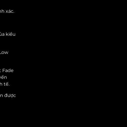
nh xác.
ủa kiểu
-Low
t Fade
yển
 tế.
ần được