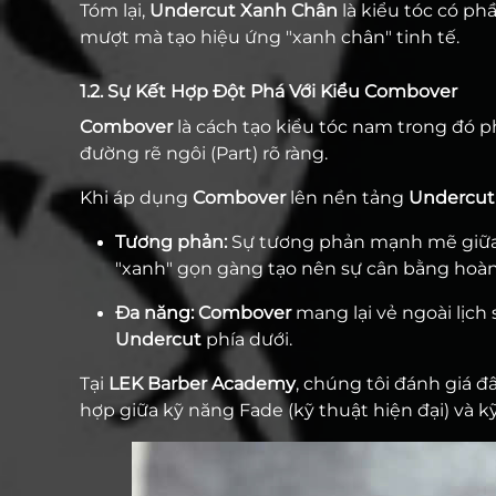
Tóm lại,
Undercut Xanh Chân
là kiểu tóc có ph
mượt mà tạo hiệu ứng "xanh chân" tinh tế.
1.2. Sự Kết Hợp Đột Phá Với Kiểu Combover
Combover
là cách tạo kiểu tóc nam trong đó p
đường rẽ ngôi (Part) rõ ràng.
Khi áp dụng
Combover
lên nền tảng
Undercut
Tương phản:
Sự tương phản mạnh mẽ giữa p
"xanh" gọn gàng tạo nên sự cân bằng hoàn
Đa năng:
Combover
mang lại vẻ ngoài lịch
Undercut
phía dưới.
Tại
LEK Barber Academy
, chúng tôi đánh giá đ
hợp giữa kỹ năng Fade (kỹ thuật hiện đại) và kỹ