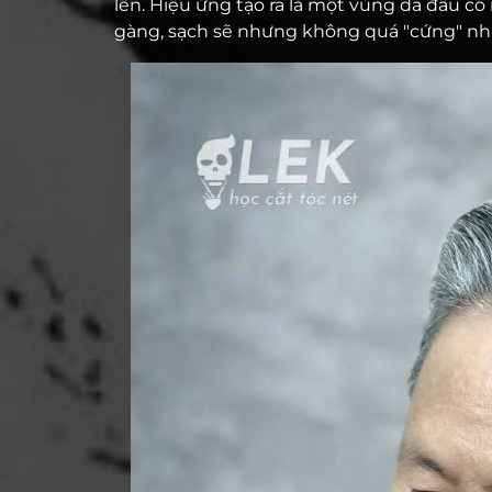
lên. Hiệu ứng tạo ra là một vùng da đầu có
gàng, sạch sẽ nhưng không quá "cứng" nh