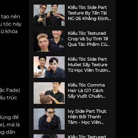
Giới Trẻ
Kiểu Tóc Side Part
Texture By Tấn Tài
ã tạo nên
NC-26 Khẳng Định
u tóc này
Đẳng Cấp Lãng Tử
Hiện Đại
từ khóa
Kiểu Tóc Textured
Crop Và Sự Tinh Tế
Qua Tác Phẩm Của
Học Viên Maison
Kiểu Tóc Side Part
Mullet Sấy Texture
Từ Học Viên Trương
Bảo NC-26 (Khóa
Tháng 6/2026)
Kiểu Tóc Comma
ặc Fade)
Hair Là Gì? Cách
Sấy Vuốt Chuẩn
ấu trúc
Hàn Từ LEK Barber
Academy
Ivy Side Part Thực
Hiện Bởi Thanh
dùng để
Tâm - Học Viên
), mà là
Khóa Tháng 4
ng dần
Kiểu Tóc Textured