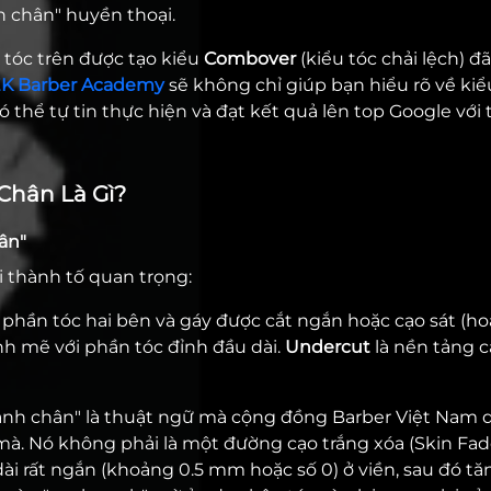
h chân" huyền thoại.
tóc trên được tạo kiểu
Combover
(kiểu tóc chải lệch) đ
K Barber Academy
sẽ không chỉ giúp bạn hiểu rõ về kiể
thể tự tin thực hiện và đạt kết quả lên top Google với 
 Chân Là Gì?
ân"
i thành tố quan trọng:
 phần tóc hai bên và gáy được cắt ngắn hoặc cạo sát (ho
h mẽ với phần tóc đỉnh đầu dài.
Undercut
là nền tảng c
nh chân" là thuật ngữ mà cộng đồng Barber Việt Nam 
à. Nó không phải là một đường cạo trắng xóa (Skin Fade
i rất ngắn (khoảng 0.5 mm hoặc số 0) ở viền, sau đó tă