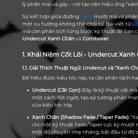
lý phần mai và gáy – nơi tạo nên hiệu ứng "xan
Sự kết hợp giữa đường
Fade
mượt mà và phần 
một xu hướng không thể chối từ. Bài viết từ
LE
mà còn phân tích từng bước kỹ thuật để bạn có 
Undercut Xanh Chân
và
Combover
.
1. Khái Niệm Cốt Lõi - Undercut Xanh
1.1. Giải Thích Thuật Ngữ: Undercut và "Xanh Ch
Để hiểu được kiểu tóc này, ta cần phân tách ha
Undercut (Cắt Gọn):
Đây là kỹ thuật cắt mà
một cách đột ngột, tạo sự tương phản mạn
của kiểu tóc này.
Xanh Chân (Shadow Fade / Taper Fade):
"Xa
chỉ một kỹ thuật Fade/Taper cực kỳ mượt m
một độ chuyển nhẹ nhàng, bắt đầu từ độ dà