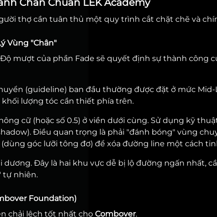
t Xanh Chân Chuẩn LEK Academy
ười thợ cần tuân thủ một quy trình cắt chặt chẽ và chí
 Lý Vùng "Chân"
. Độ mượt của phần Fade sẽ quyết định sự thành công c
chuyển (guideline) ban đầu thường được đặt ở mức Mid
 khối lượng tóc cần thiết phía trên.
hông cữ (hoặc số 0.5) ở viền dưới cùng. Sử dụng kỹ thuậ
hadow). Điều quan trọng là phải "đánh bóng" vùng chu
(dùng góc lưỡi tông đơ) để xóa đường line một cách tinh
 dương. Đây là hai khu vực dễ bị lộ đường ngấn nhất, c
 tự nhiên.
ombover Foundation)
n chải lệch tốt nhất cho
Combover
.