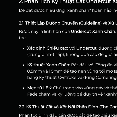
2. Phân Tích Kỹ Thuật Cắt Undercu
Để đạt được hiệu ứng "xanh chân" hoàn hảo, ng
2.1. Thiết Lập Đường Chuyển (Guideline) và Xử
Bước này là linh hồn của
Undercut Xanh Chân
tóc.
Xác định Chiều cao:
Với
Undercut
, đường 
(trung bình-thấp), không quá cao để giữ lại
Kỹ thuật Xanh Chân:
Bắt đầu với Tông đơ k
0.5mm và 1.5mm để tạo nên vùng tối mờ (s
bằng kỹ thuật C−stroke và dùng Cornering 
Mẹo từ LEK:
Chú trọng vào vùng gáy và thái
Fade chậm và kỹ lưỡng để duy trì vẻ "xanh"
2.2. Kỹ Thuật Cắt và Kết Nối Phần Đỉnh (The C
Phần tóc đỉnh đầu cần được cắt để tạo điều kiệ