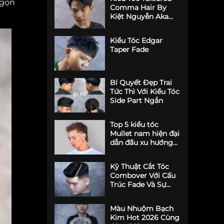
 gọn
Comma Hair By
Kiệt Nguyễn Aka
Young Keo
Kiểu Tóc Edgar
Taper Fade
Bí Quyết Đẹp Trai
Tức Thì Với Kiểu Tóc
Side Part Ngắn
Top 5 kiểu tóc
Mullet nam hiện đại
dẫn đầu xu hướng
2026
Kỹ Thuật Cắt Tóc
Combover Với Cấu
Trúc Fade Và Sự
Khác Biệt Với
Undercut
Màu Nhuộm Bạch
Kim Hot 2026 Cùng