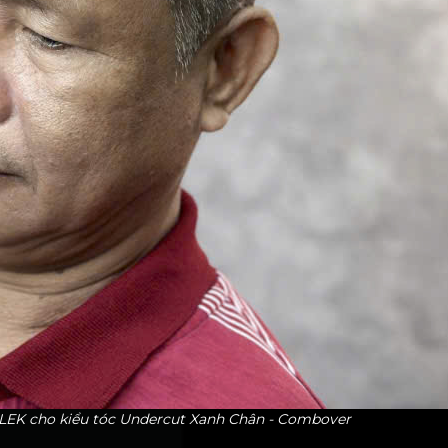
i LEK cho kiểu tóc Undercut Xanh Chân - Combover