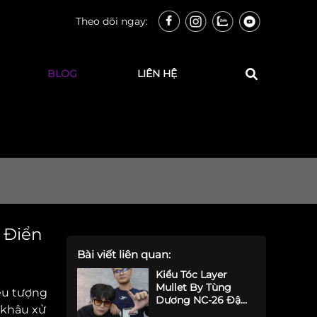
Theo dõi ngay:
BLOG
LIÊN HỆ
 Điển
Bài viết liên quan:
Kiểu Tóc Layer
Mullet By Tùng
iểu tượng
Dương NC-26 Đậm
g khâu xử
Chất Nghệ Sĩ Cho