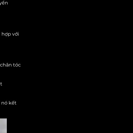
uyển
 hợp với
 chân tóc
t
ì nó kết