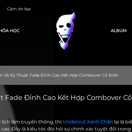
 đã tin tưởng LEK Barber Academy
HÓA HỌC
ALBUM
n Và Kỹ Thuật Fade Đỉnh Cao Kết Hợp Combover Cổ Điển
t Fade Đỉnh Cao Kết Hợp Combover Cổ
 lịch lãm truyền thống, thì
Undercut Xanh Chân
lại là b
h cao. Đây là kiểu tóc đòi hỏi sự chính xác tuyệt đối tron