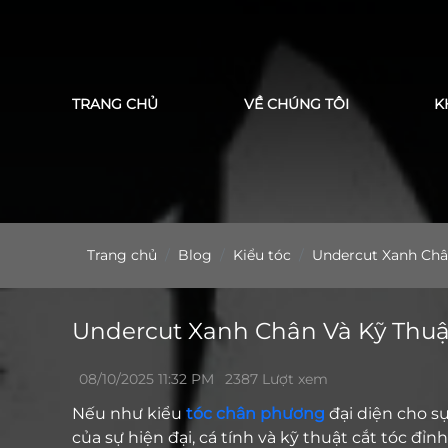
Cảm ơn bạn
TRANG CHỦ
VỀ CHÚNG TÔI
K
Trang chủ
Blog
Kiểu tóc
Undercut Xanh Châ
Undercut Xanh Chân Và Kỹ Thuậ
08/10/2025 11:32 PM
2387 Lượt xem
Nếu như kiểu
tóc chân phương
đại diện cho sự
của sự hiện đại, cá tính và kỹ thuật cắt tóc đỉn