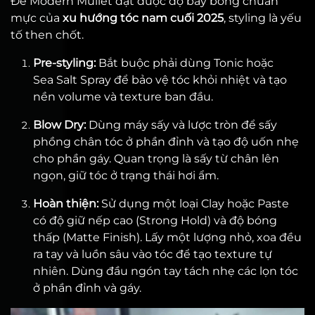
Để Modern Mullet đạt được độ bay bổng chuẩn
mực của
xu hướng tóc nam cuối 2025
, styling là yếu
tố then chốt.
Pre-styling:
Bắt buộc phải dùng Tonic hoặc
Sea Salt Spray để bảo vệ tóc khỏi nhiệt và tạo
nền volume và texture ban đầu.
Blow Dry:
Dùng máy sấy và lược tròn để sấy
phồng chân tóc ở phần đỉnh và tạo độ uốn nhẹ
cho phần gáy. Quan trọng là sấy từ chân lên
ngọn, giữ tóc ở trạng thái hơi ẩm.
Hoàn thiện:
Sử dụng một loại Clay hoặc Paste
có độ giữ nếp cao (Strong Hold) và độ bóng
thấp (Matte Finish). Lấy một lượng nhỏ, xoa đều
ra tay và luồn sâu vào tóc để tạo texture tự
nhiên. Dùng đầu ngón tay tách nhẹ các lọn tóc
ở phần đỉnh và gáy.