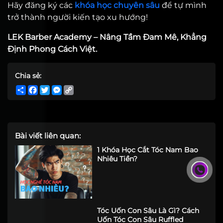
Hãy đăng ký các
khóa học chuyên sâu
để tự mình
trở thành người kiến tạo xu hướng!
LEK Barber Academy – Nâng Tầm Đam Mê, Khẳng
Định Phong Cách Việt.
Chia sẻ:
Share
Facebook
Twitter
Messenger
Copy
Link
Bài viết liên quan:
1 Khóa Học Cắt Tóc Nam Bao
Nhiêu Tiền?
Tóc Uốn Con Sâu Là Gì? Cách
Uốn Tóc Con Sâu Ruffled