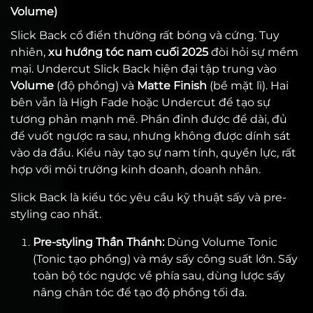
Volume)
Slick Back cổ điển thường rất bóng và cứng. Tuy
nhiên,
xu hướng tóc nam cuối 2025
đòi hỏi sự mềm
mại. Undercut Slick Back hiện đại tập trung vào
Volume
(độ phồng) và
Matte Finish
(bề mặt lì). Hai
bên vẫn là High Fade hoặc Undercut để tạo sự
tương phản mạnh mẽ. Phần đỉnh được để dài, đủ
để vuốt ngược ra sau, nhưng không được dính sát
vào da đầu. Kiểu này tạo sự nam tính, quyền lực, rất
hợp với môi trường kinh doanh, doanh nhân.
Slick Back là kiểu tóc yêu cầu kỹ thuật sấy và pre-
styling cao nhất.
Pre-styling Thần Thánh:
Dùng Volume Tonic
(Tonic tạo phồng) và máy sấy công suất lớn. Sấy
toàn bộ tóc ngược về phía sau, dùng lược sấy
nâng chân tóc để tạo độ phồng tối đa.