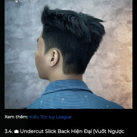
Xem thêm:
Kiểu Tóc Ivy League
3.4. 💼 Undercut Slick Back Hiện Đại (Vuốt Ngược