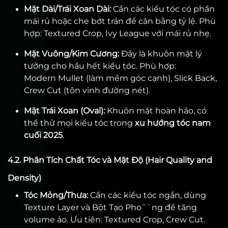
Mặt Dài/Trái Xoan Dài:
Cần các kiểu tóc có phần
mái rủ hoặc che bớt trán để cân bằng tỷ lệ. Phù
hợp: Textured Crop, Ivy League với mái rủ nhẹ.
Mặt Vuông/Kim Cương:
Đây là khuôn mặt lý
tưởng cho hầu hết kiểu tóc. Phù hợp:
Modern Mullet (làm mềm góc cạnh), Slick Back,
Crew Cut (tôn vinh đường nét).
Mặt Trái Xoan (Oval):
Khuôn mặt hoàn hảo, có
thể thử mọi kiểu tóc trong
xu hướng tóc nam
cuối 2025
.
4.2. Phân Tích Chất Tóc và Mật Độ (Hair Quality and
Density)
Tóc Mỏng/Thưa:
Cần các kiểu tóc ngắn, dùng
Texture Layer và Bột Tạo Phoˆˋng để tăng
volume ảo. Ưu tiên: Textured Crop, Crew Cut.