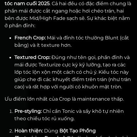
tóc nam cuối 2025
. Cả hai đều có đặc điểm chung là
phần mái được cắt ngang hoặc hơi chéo trán, hai
bên được Mid/High Fade sạch sẽ. Sự khác biệt nằm
ở phần đỉnh:
French Crop:
Mái và đỉnh tóc thường Blunt (cắt
bằng) và ít texture hơn.
Textured Crop:
Đúng như tên gọi, phần đỉnh và
mái được Texturize cực kỳ kỹ lưỡng, tạo ra các
lớp tóc lộn xộn một cách có chủ ý. Kiểu tóc này
giúp che đi các khuyết điểm trên trán (như trán
cao) và rất hợp với người có khuôn mặt tròn.
Ưu điểm lớn nhất của Crop là maintenance thấp.
Pre-styling:
Chỉ cần Tonic và sấy khô tự nhiên
theo chiều tóc rủ xuống.
Hoàn thiện:
Dùng
Bột Tạo Phồng