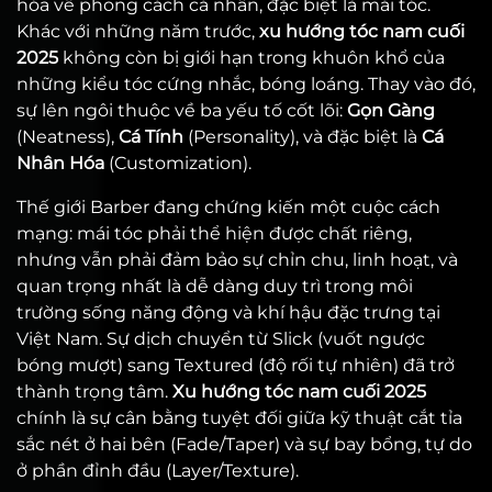
hóa về phong cách cá nhân, đặc biệt là mái tóc.
Khác với những năm trước,
xu hướng tóc nam cuối
2025
không còn bị giới hạn trong khuôn khổ của
những kiểu tóc cứng nhắc, bóng loáng. Thay vào đó,
sự lên ngôi thuộc về ba yếu tố cốt lõi:
Gọn Gàng
(Neatness),
Cá Tính
(Personality), và đặc biệt là
Cá
Nhân Hóa
(Customization).
Thế giới Barber đang chứng kiến một cuộc cách
mạng: mái tóc phải thể hiện được chất riêng,
nhưng vẫn phải đảm bảo sự chỉn chu, linh hoạt, và
quan trọng nhất là dễ dàng duy trì trong môi
trường sống năng động và khí hậu đặc trưng tại
Việt Nam. Sự dịch chuyển từ Slick (vuốt ngược
bóng mượt) sang Textured (độ rối tự nhiên) đã trở
thành trọng tâm.
X
u hướng tóc nam cuối 2025
chính là sự cân bằng tuyệt đối giữa kỹ thuật cắt tỉa
sắc nét ở hai bên (Fade/Taper) và sự bay bổng, tự do
ở phần đỉnh đầu (Layer/Texture).