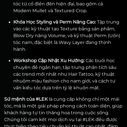
tóc từ cổ điển đến hiện đại, bao gồm cả
Modern Mullet và Textured Crop.
Khóa Học Styling và Perm Nâng Cao:
Tập trung
vào các kỹ thuật tạo Texture bằng sản phẩm,
Blow Dry nâng Volume, và kỹ thuật Perm (Uốn)
tóc nam, đặc biệt là Wavy Layer đang thịnh
hành.
Workshop Cập Nhật Xu Hướng:
Các buổi học
chuyên đề ngắn hạn, tập trung phân tích sâu
các trend mới nhất như Hair Tattoo, kỹ thuật
nhuộm màu fashion cho nam giới, và cách tư
vấn kiểu tóc dựa trên tỷ lệ khuôn mặt.
Sứ mệnh của #LEK
là cung cấp không chỉ một mái
tóc, mà là một giải pháp phong cách toàn diện, giúp
khách hàng tự tin thăng hoa trong cuộc sống.
Chúng tôi cam kết mọi dịch vụ tại #LEK đều được
thực hiện theo tiêu chuẩn kỹ thuật cao nhất, đảm