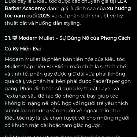
Dưới đây là 6 kiểu tóc được các chuyên gia tại
LEK
Barber Academy
đánh giá là đỉnh cao của
xu hướng
tóc nam cuối 2025
, với sự phân tích chi tiết về kỹ
thuật cắt và hướng dẫn styling.
3.1. 🦊 Modern Mullet – Sự Bùng Nổ của Phong Cách
Cũ Kỹ Hiện Đại
Modern Mullet là phiên bản tiến hóa của kiểu tóc
Mullet thập niên 80. Điểm mấu chốt là sự tiết chế
và tinh tế: phần gáy được giữ dài vừa phải (không
quá dài), và phần hai bên phải được Fade/Taper gọn
gàng. Phần đỉnh tóc sử dụng kỹ thuật Layer và
Texturize sâu để tạo độ phồng và bay, giúp tóc
không bị nặng nề, phù hợp với người trẻ yêu thích
sự nổi loạn nhưng vẫn muốn vẻ ngoài chỉn chu.
Kiểu tóc này là lựa chọn tuyệt vời cho những người
có khuôn mặt dài hoặc tam giác ngược.