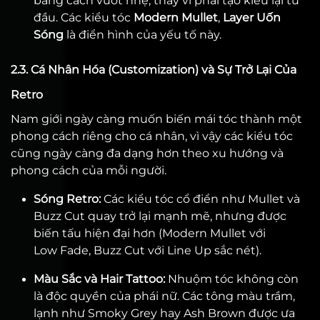
bằng cách vuốt nhẹ, thay vì phải tạo kiểu lại từ
đầu. Các kiểu tóc
Modern Mullet
,
Layer Uốn
Sóng
là điển hình của yếu tố này.
2.3. Cá Nhân Hóa (Customization) và Sự Trở Lại Của
Retro
Nam giới ngày càng muốn biến mái tóc thành một
phong cách riêng cho cá nhân, vì vậy các kiểu tóc
cũng ngày càng đa dạng hơn theo xu hướng và
phong cách của mỗi người.
Sóng Retro:
Các kiểu tóc cổ điển như Mullet và
Buzz Cut quay trở lại mạnh mẽ, nhưng được
biến tấu hiện đại hơn (Modern Mullet với
Low Fade, Buzz Cut với Line Up sắc nét).
Màu Sắc và Hair Tattoo:
Nhuộm tóc không còn
là độc quyền của phái nữ. Các tông màu trầm,
lạnh như Smoky Grey hay Ash Brown được ưa