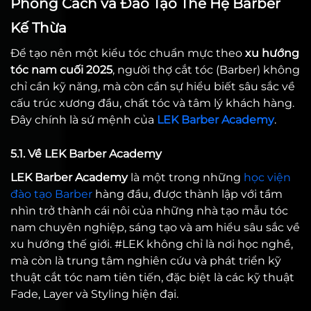
Phong Cách và Đào Tạo Thế Hệ Barber
Kế Thừa
Để tạo nên một kiểu tóc chuẩn mực theo
xu hướng
tóc nam cuối 2025
, người thợ cắt tóc (Barber) không
chỉ cần kỹ năng, mà còn cần sự hiểu biết sâu sắc về
cấu trúc xương đầu, chất tóc và tâm lý khách hàng.
Đây chính là sứ mệnh của
LEK Barber Academy
.
5.1. Về LEK Barber Academy
LEK Barber Academy
là một trong những
học viện
đào tạo Barber
hàng đầu, được thành lập với tầm
nhìn trở thành cái nôi của những nhà tạo mẫu tóc
nam chuyên nghiệp, sáng tạo và am hiểu sâu sắc về
xu hướng thế giới. #LEK không chỉ là nơi học nghề,
mà còn là trung tâm nghiên cứu và phát triển kỹ
thuật cắt tóc nam tiên tiến, đặc biệt là các kỹ thuật
Fade, Layer và Styling hiện đại.