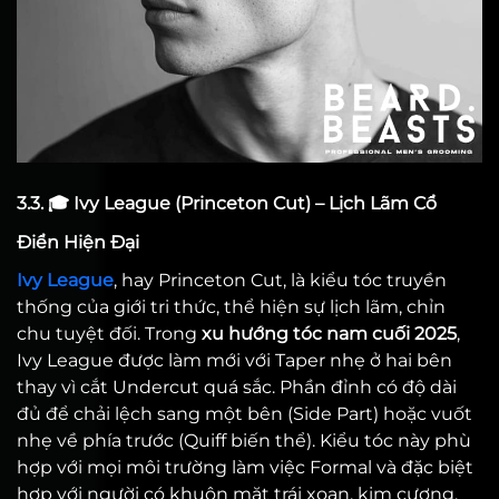
3.3. 🎓 Ivy League (Princeton Cut) – Lịch Lãm Cổ
Điển Hiện Đại
Ivy League
, hay Princeton Cut, là kiểu tóc truyền
thống của giới tri thức, thể hiện sự lịch lãm, chỉn
chu tuyệt đối. Trong
xu hướng tóc nam cuối 2025
,
Ivy League được làm mới với Taper nhẹ ở hai bên
thay vì cắt Undercut quá sắc. Phần đỉnh có độ dài
đủ để chải lệch sang một bên (Side Part) hoặc vuốt
nhẹ về phía trước (Quiff biến thể). Kiểu tóc này phù
hợp với mọi môi trường làm việc Formal và đặc biệt
hợp với người có khuôn mặt trái xoan, kim cương.