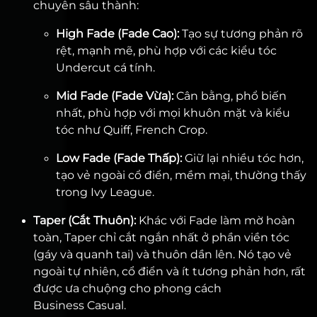
chuyên sâu thành:
High Fade (Fade Cao):
Tạo sự tương phản rõ
rệt, mạnh mẽ, phù hợp với các kiểu tóc
Undercut cá tính.
Mid Fade (Fade Vừa):
Cân bằng, phổ biến
nhất, phù hợp với mọi khuôn mặt và kiểu
tóc như Quiff, French Crop.
Low Fade (Fade Thấp):
Giữ lại nhiều tóc hơn,
tạo vẻ ngoài cổ điển, mềm mại, thường thấy
trong Ivy League.
Taper (Cắt Thuôn):
Khác với Fade làm mờ hoàn
toàn, Taper chỉ cắt ngắn nhất ở phần viền tóc
(gáy và quanh tai) và thuôn dần lên. Nó tạo vẻ
ngoài tự nhiên, cổ điển và ít tương phản hơn, rất
được ưa chuộng cho phong cách
Business Casual.