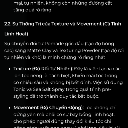
mại, tự nhiên, không còn những đường cắt
tầng quá rõ ràng.
2.2. Sự Thống Trị của Texture và Movement (Cá Tính
Linh Hoạt)
Sự chuyển đổi từ Pomade gốc dầu (tạo độ bóng
cao) sang Matte Clay và Texturing Powder (tạo độ rối
tự nhiên và khô) là minh chứng rõ ràng nhất.
Texture (Độ Rối Tự Nhiên):
Đây là việc tạo ra các
lọn tóc riêng lẻ, tách biệt, khiến mái tóc trông
có chiều sâu và không bị bết dính. Việc sử dụng
Tonic và Sea Salt Spray trong quá trình pre-
styling đã trở thành quy tắc bắt buộc.
Movement (Độ Chuyển Động):
Tóc không chỉ
đứng yên mà phải có sự bay bổng, linh hoạt,
cho phép người dùng thay đổi kiểu tóc chỉ