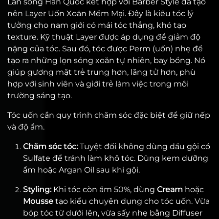
Làn sóng Hàn Quốc kết hợp với Barber Style đã tạo
nên Layer Uốn Xoăn Mềm Mại. Đây là kiểu tóc lý
tưởng cho nam giới có mái tóc thẳng, khó tạo
texture. Kỹ thuật Layer được áp dụng để giảm độ
nặng của tóc. Sau đó, tóc được Perm (uốn) nhẹ để
tạo ra những lọn sóng xoăn tự nhiên, bay bổng. Nó
giúp gương mặt trẻ trung hơn, lãng tử hơn, phù
hợp với sinh viên và giới trẻ làm việc trong môi
trường sáng tạo.
Tóc uốn cần quy trình chăm sóc đặc biệt để giữ nếp
và độ ẩm.
Chăm sóc tóc:
Tuyệt đối không dùng dầu gội có
Sulfate để tránh làm khô tóc. Dùng kem dưỡng
ẩm hoặc Argan Oil sau khi gội.
Styling:
Khi tóc còn ẩm 50%, dùng
Cream
hoặc
Mousse
tạo kiểu chuyên dụng cho tóc uốn. Vừa
bóp tóc từ dưới lên, vừa sấy nhẹ bằng Diffuser