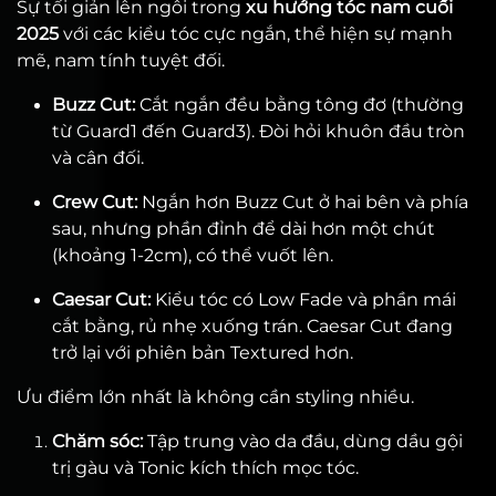
Sự tối giản lên ngôi trong
xu hướng tóc nam cuối
2025
với các kiểu tóc cực ngắn, thể hiện sự mạnh
mẽ, nam tính tuyệt đối.
Buzz Cut:
Cắt ngắn đều bằng tông đơ (thường
từ Guard1 đến Guard3). Đòi hỏi khuôn đầu tròn
và cân đối.
Crew Cut:
Ngắn hơn Buzz Cut ở hai bên và phía
sau, nhưng phần đỉnh để dài hơn một chút
(khoảng 1-2cm), có thể vuốt lên.
Caesar Cut:
Kiểu tóc có Low Fade và phần mái
cắt bằng, rủ nhẹ xuống trán. Caesar Cut đang
trở lại với phiên bản Textured hơn.
Ưu điểm lớn nhất là không cần styling nhiều.
Chăm sóc:
Tập trung vào da đầu, dùng dầu gội
trị gàu và Tonic kích thích mọc tóc.