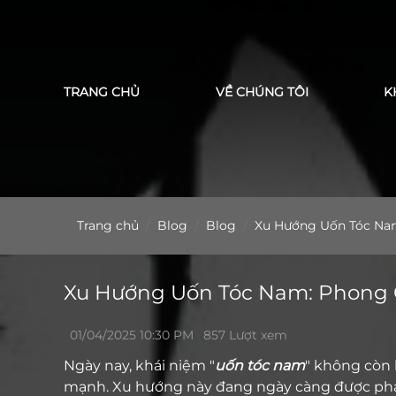
Cảm ơn bạn đã tin tưởn
TRANG CHỦ
VỀ CHÚNG TÔI
K
Trang chủ
Blog
Blog
Xu Hướng Uốn Tóc Na
Xu Hướng Uốn Tóc Nam: Phong 
01/04/2025 10:30 PM
857 Lượt xem
Ngày nay, khái niệm "
uốn tóc nam
" không còn l
mạnh. Xu hướng này đang ngày càng được phái