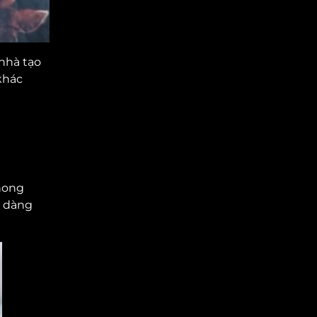
 nhà tạo
khác
phong
ễ dàng