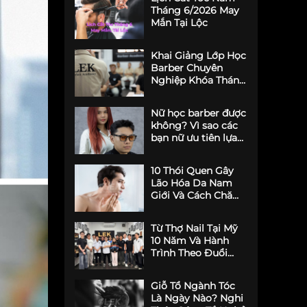
Tháng 6/2026 May
Mắn Tại Lộc
Khai Giảng Lớp Học
Barber Chuyên
Nghiệp Khóa Tháng
6
Nữ học barber được
không? Vì sao các
bạn nữ ưu tiên lựa
chọn LEK Barber
Academy?
10 Thói Quen Gây
Lão Hóa Da Nam
Giới Và Cách Chăm
Sóc Da Cho Nam
Từ Thợ Nail Tại Mỹ
10 Năm Và Hành
Trình Theo Đuổi
Đam Mê Barber -
Phong Nguyễn
Giỗ Tổ Ngành Tóc
Là Ngày Nào? Nghi