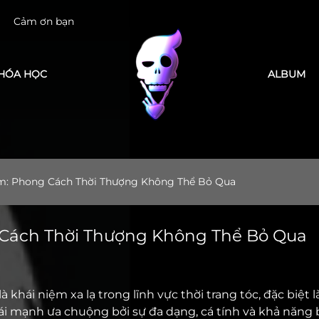
g LEK Barber Academy
HÓA HỌC
ALBUM
m: Phong Cách Thời Thượng Không Thể Bỏ Qua
Cách Thời Thượng Không Thể Bỏ Qua
à khái niệm xa lạ trong lĩnh vực thời trang tóc, đặc biệt l
 mạnh ưa chuộng bởi sự đa dạng, cá tính và khả năng 