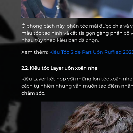
Ở phong cách này, phần tóc mái được chia và vu
mẫu tóc tạo hình và cắt tỉa gọn gàng phần cổ v
nhau tùy theo kiểu bạn đã chọn.
Xem thêm:
Kiểu Tóc Side Part Uốn Ruffled 202
2.2. Kiểu tóc Layer uốn xoăn nhẹ
Kiểu Layer kết hợp với những lọn tóc xoăn nhẹ
cách tự nhiên nhưng vẫn muốn tạo điểm nhấn. 
chăm sóc.