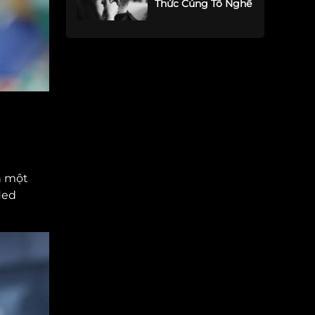
Thức Cúng Tổ Nghề
h một
led