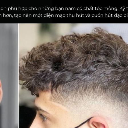
a chọn phù hợp cho những bạn nam có chất tóc mỏng. Kỹ 
h hơn, tạo nên một diện mạo thu hút và cuốn hút đặc bi