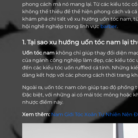
phong cách mà nó mang lại. Từ các kiểu tóc cổ
không thể thiếu để thể hiện phong cách và cá t
khám phá chi tiết về xu hướng uốn tóc nam, từ
hội nghề nghiệp trong lĩnh vực
barber
.
1. Tại sao xu hướng uốn tóc nam lại 
Uốn tóc nam
không chỉ giúp thay đổi diện mạo 
của ngành công nghiệp làm đẹp, các kiểu tóc
đến các kiểu tóc uốn ruffled cá tính. Những 
dàng kết hợp với các phong cách thời trang kh
Ngoài ra, uốn tóc nam còn giúp tạo độ phồng t
Đặc biệt, với những ai có mái tóc mỏng hoặc kh
nhược điểm này.
Xem thêm:
Nam Giới Tóc Xoăn Tự Nhiên Nên Để