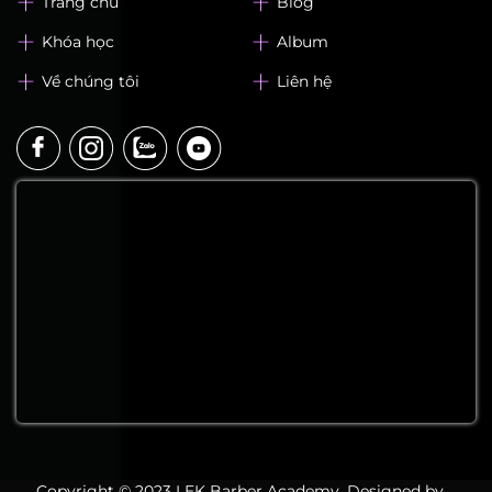
LEK Barber Academy
Địa chỉ: 320, Lạc Long Quân, Phường Hoà Bình, TP.
HCM
Hotline: 0942 222 550 - Mr. Châu
Email: 105.chaunguyen@gmail.com
Website: www.lekhaibarberacademy.com
Trang chủ
Blog
Khóa học
Album
Về chúng tôi
Liên hệ