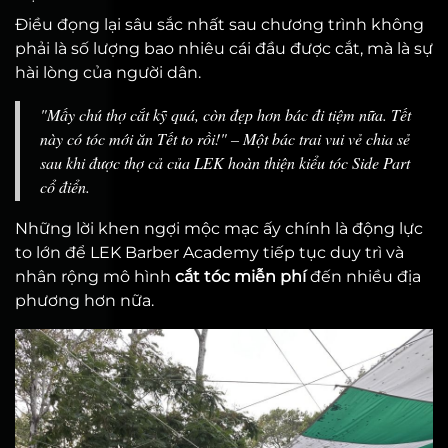
Điều đọng lại sâu sắc nhất sau chương trình không
phải là số lượng bao nhiêu cái đầu được cắt, mà là sự
hài lòng của người dân.
"Mấy chú thợ cắt kỹ quá, còn đẹp hơn bác đi tiệm nữa. Tết
này có tóc mới ăn Tết to rồi!"
– Một bác trai vui vẻ chia sẻ
sau khi được thợ cả của LEK hoàn thiện kiểu tóc Side Part
cổ điển.
Những lời khen ngợi mộc mạc ấy chính là động lực
to lớn để LEK Barber Academy tiếp tục duy trì và
nhân rộng mô hình
cắt tóc miễn phí
đến nhiều địa
phương hơn nữa.