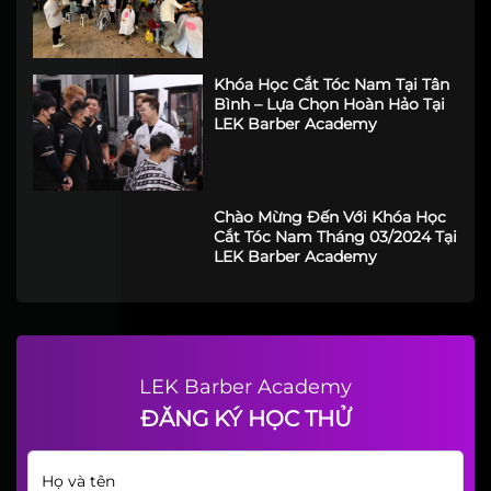
Thắp Lên Vui Hội Trăng Rằm
LEK Barber Academy - Trung
Tâm Đào Tạo Barber Chuyên
Nghiệp Hàng Đầu TP.HCM
Cùng #LEK Tham Gia Ngày Hội
"An Sinh Xã Hội" tại Phường
Chợ Lớn Lần 1 2025
Khóa Học Cắt Tóc Nam Tại Tân
Bình – Lựa Chọn Hoàn Hảo Tại
LEK Barber Academy