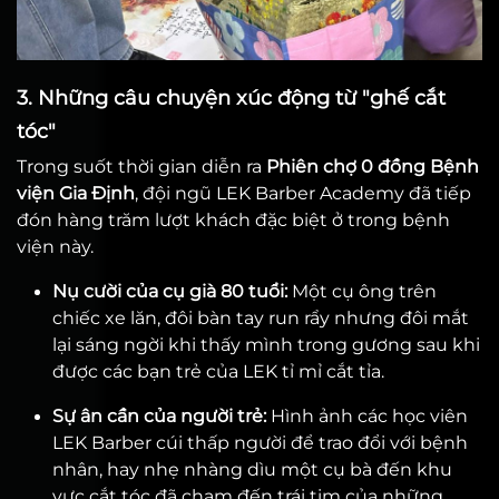
3. Những câu chuyện xúc động từ "ghế cắt
tóc"
Trong suốt thời gian diễn ra
Phiên chợ 0 đồng Bệnh
viện Gia Định
, đội ngũ LEK Barber Academy đã tiếp
đón hàng trăm lượt khách đặc biệt ở trong bệnh
viện này.
Nụ cười của cụ già 80 tuổi:
Một cụ ông trên
chiếc xe lăn, đôi bàn tay run rẩy nhưng đôi mắt
lại sáng ngời khi thấy mình trong gương sau khi
được các bạn trẻ của LEK tỉ mỉ cắt tỉa.
Sự ân cần của người trẻ:
Hình ảnh các học viên
LEK Barber cúi thấp người để trao đổi với bệnh
nhân, hay nhẹ nhàng dìu một cụ bà đến khu
vực cắt tóc đã chạm đến trái tim của những