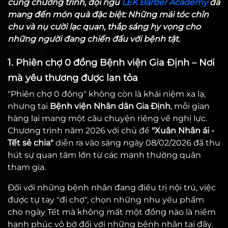
cùng chương trình, đội ngũ
LEK Barber Academy
đã
mang đến món quà đặc biệt: Những mái tóc chỉn
chu và nụ cười lạc quan, thắp sáng hy vọng cho
những người đang chiến đấu với bệnh tật.
1. Phiên chợ 0 đồng Bệnh viện Gia Định – Nơi
mà yêu thương được lan tỏa
"Phiên chợ 0 đồng" không còn là khái niệm xa lạ,
nhưng tại
Bệnh viện Nhân dân Gia Định
, mỗi gian
hàng lại mang một câu chuyện riêng về nghị lực.
Chương trình năm 2026 với chủ đề
"Xuân Nhân ái -
Tết sẻ chia"
diễn ra vào sáng ngày 08/02/2026 đã thu
hút sự quan tâm lớn từ các mạnh thường quân
tham gia.
Đối với những bệnh nhân đang điều trị nội trú, việc
được tự tay "đi chợ", chọn những nhu yếu phẩm
cho ngày Tết mà không mất một đồng nào là niềm
hạnh phúc vô bờ đối với những bệnh nhân tại đây.