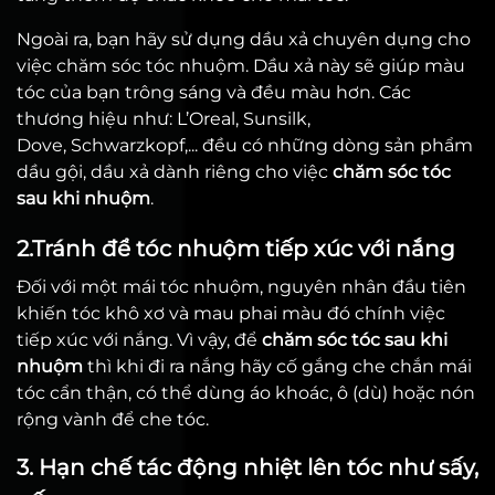
Ngoài ra, bạn hãy sử dụng dầu xả chuyên dụng cho
việc chăm sóc tóc nhuộm. Dầu xả này sẽ giúp màu
tóc của bạn trông sáng và đều màu hơn. Các
thương hiệu như: L’Oreal,
Sunsilk,
Dove,
Schwarzkopf,... đều có những dòng sản phẩm
dầu gội, dầu xả dành riêng cho việc
chăm sóc tóc
sau khi nhuộm
.
2.Tránh để tóc nhuộm tiếp xúc với nắng
Đối với một mái tóc nhuộm, nguyên nhân đầu tiên
khiến tóc khô xơ và mau phai màu đó chính việc
tiếp xúc với nắng. Vì vậy, để
chăm sóc tóc sau khi
nhuộm
thì khi đi ra nắng hãy cố gắng che chắn mái
tóc cẩn thận, có thể dùng áo khoác, ô (dù) hoặc nón
rộng vành để che tóc.
3. Hạn chế tác động nhiệt lên tóc như sấy,