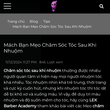
Trang chủ
Blog
Tips
Mách Bạn Mẹo Chăm Sóc Tóc Sau Khi Nhuộm
Mách Bạn Mẹo Chăm Sóc Tóc Sau Khi
Nhuộm
11/12/2024 11:27 PM
846 Lượt xem
Chăm sóc tóc sau khi nhuộm
thường được nhiều
người quan tâm vì hiện nay mọi người nhuộm tóc
khá nhiều. Tóc nhuộm nhìn khá trẻ trung, thời trang
và cực kỳ cuốn hút, nhưng khi nhuộm tóc thì tóc rất
dễ bị khô xơ và xuống màu. Vì vậy, để duy trì màu
nhuộm và độ suôn mềm cho tóc, hãy cùng
LEK
Barber Academy
tham khảo bài viết các Mẹo
chăm