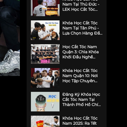
Hình Phong Cách
Nam Tại Thủ Đức -
LEK Học Cắt Tóc
Nét
Khóa Học Cắt Tóc
Nam Tại Tân Phú -
Lựa Chọn Hàng Đầu
Tại #LEK Barber
Academy
Học Cắt Tóc Nam
Quận 3: Chìa Khóa
Khởi Đầu Nghề
Nghiệp Tại LEK
Barber Academy
Khóa Học Cắt Tóc
Nam Quận 10: Nơi
Học Tập Chuyên
Nghiệp Cho Tương
Lai Nghề Cắt Tóc
Đăng Ký Khóa Học
Cắt Tóc Nam Tại
Thành Phố Hồ Chí
Minh – Những Lưu Ý
Quan Trọng
Khóa Học Cắt Tóc
Nam 2025: Ra Tết