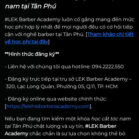
nam tại Tân Phú
#LEK Barber Academy luôn cố gắng mang đến mức
học phí hợp lý nhất để mọi người đều có cơ hội tiếp
cận với nghề barber tại Tân Phú. [
Tham khảo chi tiết
về học phí tại đây
]
**Hình thức đăng ký**
- Liên hệ với chúng tôi qua hotline: 094.2222.550
- Đăng ký trực tiếp tại trụ sở LEK Barber Academy –
320, Lạc Long Quân, Phường 05, Q.11, TP. HCM
- Đăng ký online qua website chính thức:
[
https://lekhaibarberacademy.com
].
Nếu bạn đang tìm kiếm một khóa
học cắt tóc nam
tại Tân Phú
chất lượng và uy tín,
#LEK Barber
Academy
chắc chắn là sự lựa chọn không thể bỏ