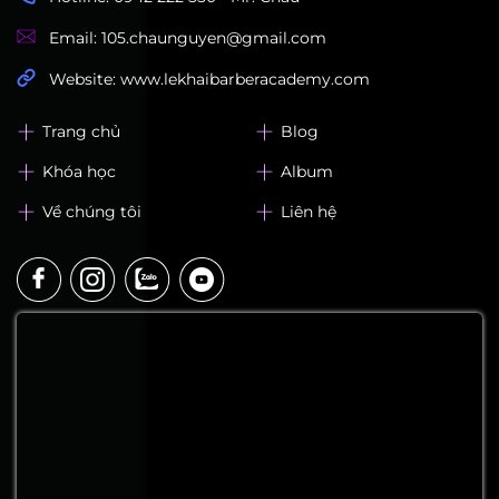
Gửi ngay
LEK Barber Academy
Địa chỉ: 320, Lạc Long Quân, Phường Hoà Bình, TP.
HCM
Hotline: 0942 222 550 - Mr. Châu
Email: 105.chaunguyen@gmail.com
Website: www.lekhaibarberacademy.com
Trang chủ
Blog
Khóa học
Album