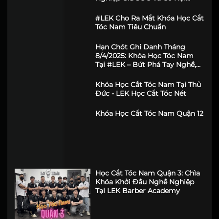
[ƯU ĐÃI KỶ NIỆM 10 NĂM] Khóa
Học Cắt Tóc Nam Chuyên
Nghiệp Giá SỐC Và Cơ Hội
Vàng Cho Barber Tương Lai!
#LEK Cho Ra Mắt Khóa Học Cắt
Tóc Nam Tiêu Chuẩn
Hạn Chót Ghi Danh Tháng
8/4/2025: Khóa Học Tóc Nam
Tại #LEK – Bứt Phá Tay Nghề,
Định Hình Phong Cách
Khóa Học Cắt Tóc Nam Tại Thủ
Đức - LEK Học Cắt Tóc Nét