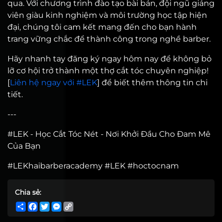
qua. Với chương trình đào tạo bài bản, đội ngũ giảng
viên giàu kinh nghiệm và môi trường học tập hiện
đại, chúng tôi cam kết mang đến cho bạn hành
trang vững chắc để thành công trong nghề barber.
Hãy nhanh tay đăng ký ngay hôm nay để không bỏ
lỡ cơ hội trở thành một thợ cắt tóc chuyên nghiệp!
[
Liên hệ ngay với #LEK
] để biết thêm thông tin chi
tiết.
---
#LEK - Học Cắt Tóc Nét - Nơi Khởi Đầu Cho Đam Mê
Của Bạn
#LEKhaibarberacademy #LEK #hoctocnam
Chia sẻ:
Share
Facebook
Twitter
Messenger
Copy
Link