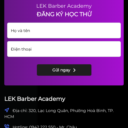
Trọng
Khóa Học Cắt Tóc Nam 2025:
Ra Tết Học và Nhận Ngay Lì Xì
10 Triệu Đồng
LEK Barber Academy
ĐĂNG KÝ HỌC THỬ