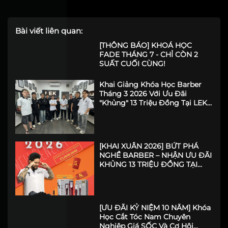
Bài viết liên quan:
[THÔNG BÁO] KHOÁ HỌC
FADE THÁNG 7 - CHỈ CÒN 2
SUẤT CUỐI CÙNG!
Khai Giảng Khóa Học Barber
Tháng 3 2026 Với Ưu Đãi
"Khủng" 13 Triệu Đồng Tại LEK
Barber Academy
[KHAI XUÂN 2026] BỨT PHÁ
NGHỀ BARBER – NHẬN ƯU ĐÃI
KHỦNG 13 TRIỆU ĐỒNG TẠI
LEK BARBER ACADEMY