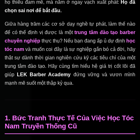
họ thiếu đam mê, mà nằm ở ngay vạch xuất phát:
Họ đã
chọn sai nơi để bắt đầu.
Giữa hàng trăm các cơ sở dạy nghề tự phát, làm thế nào
để có thể định vị được là một
trung tâm đào tạo barber
chuyên nghiệp
thực thụ? Nếu bạn đang ấp ủ dự định
học
tóc nam
và muốn coi đây là sự nghiệp gắn bó cả đời, hãy
thật sự dành thời gian nghiên cứu kỹ các tiêu chí của một
trung tâm đào tạo. Hãy cùng tìm hiểu hệ giá trị cốt lõi đã
giúp
LEK Barber Academy
đứng vững và vươn mình
mạnh mẽ suốt một thập kỷ qua.
1. Bức Tranh Thực Tế Của Việc Học Tóc
Nam Truyền Thống Cũ