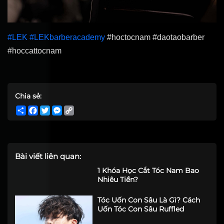
#LEK
#LEKbarberacademy
#hoctocnam #daotaobarber
#hoccattocnam
Chia sẻ:
Share
Facebook
Twitter
Messenger
Copy
Link
Bài viết liên quan:
1 Khóa Học Cắt Tóc Nam Bao
Nhiêu Tiền?