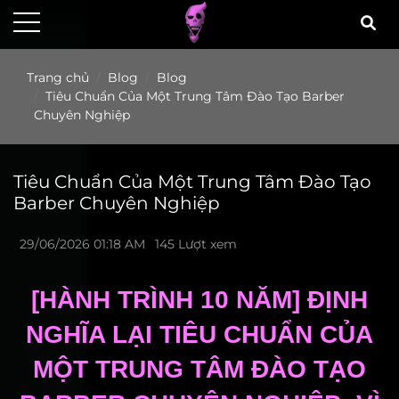
Trang chủ
Blog
Blog
Tiêu Chuẩn Của Một Trung Tâm Đào Tạo Barber
Chuyên Nghiệp
Tiêu Chuẩn Của Một Trung Tâm Đào Tạo
Barber Chuyên Nghiệp
29/06/2026 01:18 AM
145 Lượt xem
[HÀNH TRÌNH 10 NĂM] ĐỊNH
NGHĨA LẠI TIÊU CHUẨN CỦA
MỘT TRUNG TÂM ĐÀO TẠO