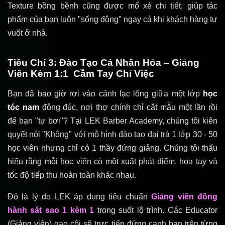
Texture bồng bềnh cũng được mổ xẻ chi tiết, giúp tác
phẩm của bạn luôn "sống động" ngay cả khi khách hàng tự
vuốt ở nhà.
Tiêu Chí 3: Đào Tạo Cá Nhân Hóa – Giảng
Viên Kèm 1:1 Cầm Tay Chỉ Việc
Bạn đã bao giờ rơi vào cảnh lạc lõng giữa một lớp
học
tóc nam
đông đúc, nơi thợ chính chỉ cắt mẫu một lần rồi
để bạn "tự bơi"? Tại LEK Barber Academy, chúng tôi kiên
quyết nói "Không" với mô hình đào tạo đại trà 1 lớp 30 - 50
học viên nhưng chỉ có 1 thầy đứng giảng. Chúng tôi thấu
hiểu rằng mỗi học viên có một xuất phát điểm, hoa tay và
tốc độ tiếp thu hoàn toàn khác nhau.
Đó là lý do LEK áp dụng tiêu chuẩn
Giảng viên đồng
hành sát sao 1 kèm 1
trong suốt lộ trình. Các Educator
(Giảng viên) gạo cội sẽ trực tiếp đứng cạnh bạn trên từng