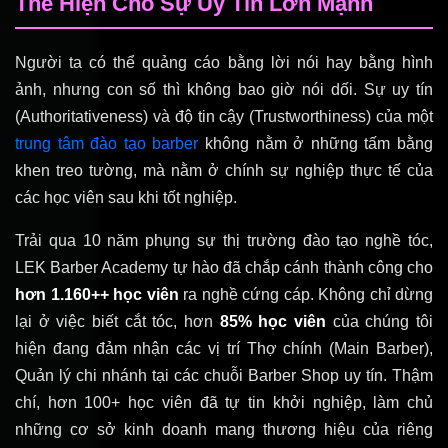
Thể Hiện Cho Sự Uy Tín Lớn Mạnh
Người ta có thể quảng cáo bằng lời nói hay bằng hình
ảnh, nhưng con số thì không bao giờ nói dối. Sự uy tín
(Authoritativeness) và độ tin cậy (Trustworthiness) của một
trung tâm đào tạo barber
không nằm ở những tấm bằng
khen treo tường, mà nằm ở chính sự nghiệp thực tế của
các học viên sau khi tốt nghiệp.
Trải qua 10 năm phụng sự thị trường đào tạo nghề tóc,
LEK Barber Academy tự hào đã chắp cánh thành công cho
hơn 1.160++ học viên
ra nghề cứng cáp. Không chỉ dừng
lại ở việc biết cắt tóc, hơn
85% học viên
của chúng tôi
hiện đang đảm nhận các vị trí Thợ chính (Main Barber),
Quản lý chi nhánh tại các chuỗi Barber Shop uy tín. Thậm
chí, hơn 100+ học viên đã tự tin khởi nghiệp, làm chủ
những cơ sở kinh doanh mang thương hiệu của riêng