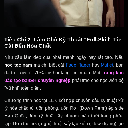
Tiêu Chí 2: Làm Chủ Kỹ Thuật "Full-Skill" Từ
Cắt Đến Hóa Chất
Nhu cầu làm đẹp của phái mạnh ngày nay rất cao. Nếu
học tóc nam
mà chỉ biết cắt
Fade
,
Taper
hay
Mullet
, bạn
đã tự tước đi 70% cơ hội tăng thu nhập. Một
trung tâm
đào tạo barber chuyên nghiệp
phải trao cho học viên bộ
"vũ khí" toàn diện.
Chương trình học tại LEK kết hợp chuyên sâu kỹ thuật xử
lý hóa chất: từ uốn phồng, uốn Rơi (Down Perm) ép side
Hàn Quốc, đến kỹ thuật tẩy nhuộm màu thời trang phức
tạp. Hơn thế nữa, nghệ thuật sấy tạo kiểu (Blow-drying) tạo