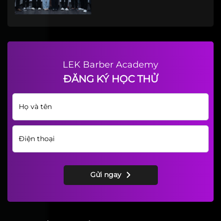
Da Cho Nam
Từ Thợ Nail Tại Mỹ 10 Năm Và
Hành Trình Theo Đuổi Đam Mê
Barber - Phong Nguyễn
Giỗ Tổ Ngành Tóc Là Ngày
Nào? Nghi Thức Cúng Tổ Nghề
Lựa Chọn Trung Tâm Học Tóc
Nam Chuyên Nghiệp Tại
TP.HCM