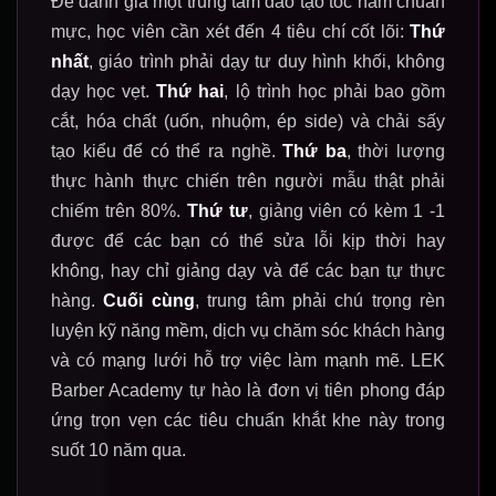
Để đánh giá một trung tâm đào tạo tóc nam chuẩn
mực, học viên cần xét đến 4 tiêu chí cốt lõi:
Thứ
nhất
, giáo trình phải dạy tư duy hình khối, không
dạy học vẹt.
Thứ hai
, lộ trình học phải bao gồm
cắt, hóa chất (uốn, nhuộm, ép side) và chải sấy
tạo kiểu để có thể ra nghề.
Thứ ba
, thời lượng
thực hành thực chiến trên người mẫu thật phải
chiếm trên 80%.
Thứ tư
, giảng viên có kèm 1 -1
được để các bạn có thể sửa lỗi kịp thời hay
không, hay chỉ giảng dạy và để các bạn tự thực
hàng.
Cuối cùng
, trung tâm phải chú trọng rèn
luyện kỹ năng mềm, dịch vụ chăm sóc khách hàng
và có mạng lưới hỗ trợ việc làm mạnh mẽ. LEK
Barber Academy tự hào là đơn vị tiên phong đáp
ứng trọn vẹn các tiêu chuẩn khắt khe này trong
suốt 10 năm qua.