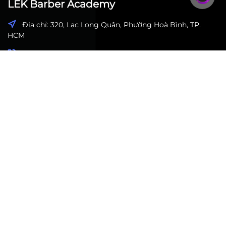
LEK Barber Academy
Địa chỉ: 320, Lạc Long Quân, Phường Hoà Bình, TP.
HCM
Hotline: 0942 222 550 - Mr. Châu
Email: 105.chaunguyen@gmail.com
Website: www.lekhaibarberacademy.com
Trang chủ
Blog
Khóa học
Album
Về chúng tôi
Liên hệ