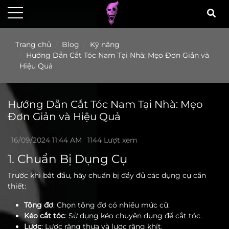
Trang chủ
Blog
Kỹ năng
Hướng Dẫn Cắt Tóc Nam Tại Nhà: Mẹo Đơn Giản và
Hiệu Quả
Hướng Dẫn Cắt Tóc Nam Tại Nhà: Mẹo
Đơn Giản và Hiệu Quả
16/09/2024 11:44 AM
1144 Lượt xem
1. Chuẩn Bị Dụng Cụ
Trước khi bắt đầu, hãy chuẩn bị đầy đủ các dụng cụ cần
thiết:
Tông đơ
: Chọn tông đơ có nhiều mức cữ.
Kéo cắt tóc
: Sử dụng kéo chuyên dụng để cắt tóc.
Lược
: Lược răng thưa và lược răng khít.