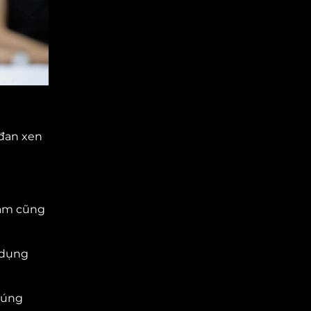
 đan xen
Nam cũng
 dụng
đúng