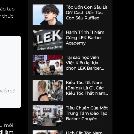
Tóc Uốn Con Sâu Là
ào tạo
Gì? Cách Uốn Tóc
r thực
Con Sâu Ruffled
Hành Trình 11 Năm
Cùng LEK Barber
Academy
Tại sao học viên
Việt Kiều lại lựa
chọn LEK Barber
Academy học nghề
Barber
Kiểu Tóc Tết Nam
(Braids) Là Gì, Các
 viên sẽ
Kiểu Tóc Thắt Nam
Được Ưa Chuộng
Tiêu Chuẩn Của Một
Trung Tâm Đào Tạo
Barber Chuyên
Nghiệp
êu mỗi
 đi làm
Lịch Cắt Tóc Nam