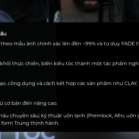
sâu
 theo mẫu ảnh chính xác lên đến ~99% và tư duy FADE 
khối thực chiến, biến kiểu tóc thành một tác phẩm ngh
tạo, công dụng và cách kết hợp các sản phẩm như CLAY,
từ cơ bản đến nâng cao.
u chuyên sâu; kỹ thuật uốn lạnh (Premlock, Afro, uốn g
n, form Trung thịnh hành.