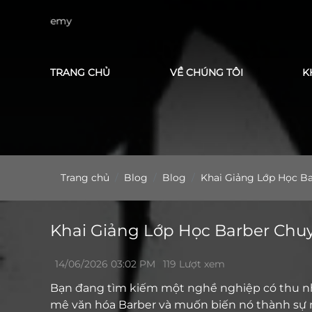
Cả
TRANG CHỦ
VỀ CHÚNG TÔI
K
Trang chủ
Blog
Blog
Khai Giảng Lớp Học B
Khai Giảng Lớp Học Barber Chu
14/06/2026 03:02 PM
119 Lượt xem
Bạn đang tìm kiếm một nghề nghiệp có thu nhậ
mê văn hóa Barber và muốn biến nó thành sự 