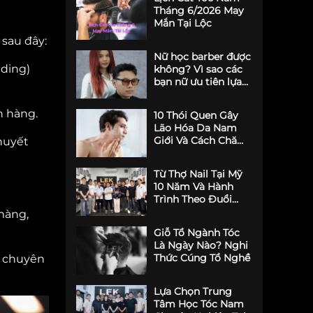
Tháng 6/2026 May
Mắn Tại Lộc
 sau đây:
Nữ học barber được
nding)
không? Vì sao các
bạn nữ ưu tiên lựa
chọn LEK Barber
Academy?
h hàng.
10 Thói Quen Gây
Lão Hóa Da Nam
Giới Và Cách Chăm
khuyết
Sóc Da Cho Nam
Từ Thợ Nail Tại Mỹ
10 Năm Và Hành
Trình Theo Đuổi
Đam Mê Barber -
màng,
Phong Nguyễn
Giỗ Tổ Ngành Tóc
Là Ngày Nào? Nghi
Thức Cúng Tổ Nghề
ợ chuyên
Lựa Chọn Trung
Tâm Học Tóc Nam