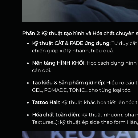
Phần 2: Kỹ thuật tạo hình và Hóa chất chuyên 
Kỹ thuật CẮT & FADE ứng dụng:
Tư duy cắt
chiến giúp xử lý nhanh, hiệu quả.
Nền tảng HÌNH KHỐI:
Học cách dựng hình 
cân đối.
Tạo kiểu & Sản phẩm giữ nếp:
Hiểu rõ cấu 
GEL, POMADE, TONIC... cho từng loại tóc.
Tattoo Hair:
Kỹ thuật khắc họa tiết lên tóc 
Hóa chất toàn diện:
Kỹ thuật nhuộm, pha mà
Textures...); kỹ thuật ép side theo form Hà