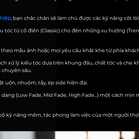
hiệp
, bạn chắc chắn sẽ làm chủ được các kỹ năng cốt lõi
iểu tóc từ cổ điển (Classic) cho đến những xu hướng (Tre
 theo mẫu ảnh hoặc mọi yêu cầu khắt khe từ phía khác
ách xử lý kiểu tóc dựa trên khung đầu, chất tóc và che 
 chuyên sâu.
 uốn, nhuộm, tẩy, ép side hiện đại.
c dạng (Low Fade, Mid Fade, High Fade...) một cách mịn 
 bộ kỹ năng mềm, tác phong làm việc của một người th