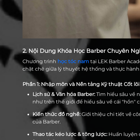
2. Nội Dung Khóa Học Barber Chuyên Ng
Chương trình
học tóc nam
tại LEK Barber Acad
chặt chẽ giữa lý thuyết hệ thống và thực hành
Phần 1: Nhập môn và Nền tảng Kỹ thuật Cốt lõi
Lịch sử & Văn hóa Barber:
Tìm hiểu sâu về n
như trên thế giới để hiểu sâu về cái "hồn" 
Kiến thức đồ nghề:
Giới thiệu chi tiết về
của Barber.
Thao tác kéo lược & tông lược:
Huấn luyện c