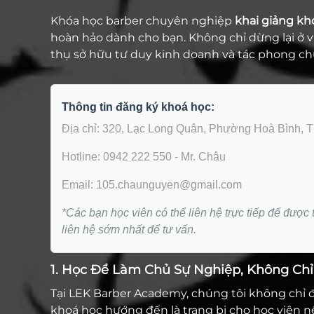
Khóa học barber chuyên nghiệp
khai giảng kh
hoàn hảo dành cho bạn. Không chỉ dừng lại ở v
thụ sở hữu tư duy kinh doanh và tác phong c
Thông tin đăng ký khoá học:
Địa chỉ: 320, Lạc Long Quân, Phường Hoà Bình, 
Hotline: 0942 222 550 - Mr. Châu
Email: 105.chaunguyen@gmail.com
*Các bạn học viên có thể liên hệ trực tiếp để được 
liên hệ sớm nhất để tư vấn.
1. Học Để Làm Chủ Sự Nghiệp, Không Chỉ
Tại LEK Barber Academy, chúng tôi không chỉ 
khoá học hướng đến là trang bị cho học viên n