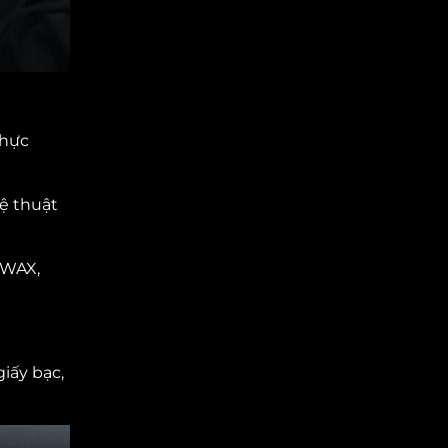
thực
ệ thuật
 WAX,
iấy bạc,