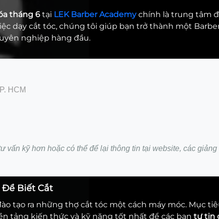
óa tháng 6
tại
LEK Barber Academy
chính là trung tâm đ
iệc dạy cắt tóc, chúng tôi giúp bạn trở thành một Barbe
huyên nghiệp hàng đầu.
TP. HCM
tư vấn kỹ hơn hoặc có thể để lại thông tin tại website, các giảng
 Để Biết Cắt
đào tạo ra những thợ cắt tóc một cách máy móc. Mục ti
ền tảng kiến thức và kỹ năng tốt nhất để các bạn
tự tin