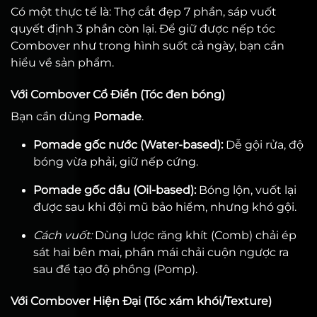
Có một thực tế là: Thợ cắt đẹp 7 phần, sáp vuốt
quyết định 3 phần còn lại. Để giữ được nếp tóc
Combover như trong hình suốt cả ngày, bạn cần
hiểu về sản phẩm.
Với Combover Cổ Điển (Tóc đen bóng)
Bạn cần dùng
Pomade
.
Pomade gốc nước (Water-based):
Dễ gội rửa, độ
bóng vừa phải, giữ nếp cứng.
Pomade gốc dầu (Oil-based):
Bóng lộn, vuốt lại
được sau khi đội mũ bảo hiểm, nhưng khó gội.
Cách vuốt:
Dùng lược răng khít (Comb) chải ép
sát hai bên mai, phần mái chải cuộn ngược ra
sau để tạo độ phồng (Pomp).
Với Combover Hiện Đại (Tóc xám khói/Texture)