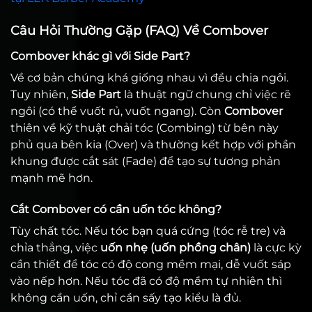
Câu Hỏi Thường Gặp (FAQ) Về Combover
Combover khác gì với Side Part?
Về cơ bản chúng khá giống nhau vì đều chia ngôi.
Tuy nhiên,
Side Part
là thuật ngữ chung chỉ việc rẽ
ngôi (có thể vuốt rủ, vuốt ngang). Còn
Combover
thiên về kỹ thuật chải tóc (Combing) từ bên này
phủ qua bên kia (Over) và thường kết hợp với phần
khung được cắt sát (Fade) để tạo sự tương phản
mạnh mẽ hơn.
Cắt Combover có cần uốn tóc không?
Tùy chất tóc. Nếu tóc bạn quá cứng (tóc rễ tre) và
chỉa thẳng, việc
uốn nhẹ (uốn phồng chân)
là cực kỳ
cần thiết để tóc có độ cong mềm mại, dễ vuốt sáp
vào nếp hơn. Nếu tóc đã có độ mềm tự nhiên thì
không cần uốn, chỉ cần sấy tạo kiểu là đủ.