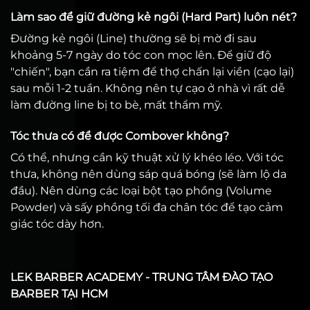
Làm sao để giữ đường kẻ ngôi (Hard Part) luôn nét?
Đường kẻ ngôi (Line) thường sẽ bị mờ đi sau
khoảng 5-7 ngày do tóc con mọc lên. Để giữ độ
"chiến", bạn cần ra tiệm để thợ chấn lại viền (cạo lại)
sau mỗi 1-2 tuần. Không nên tự cạo ở nhà vì rất dễ
làm đường line bị to bè, mất thẩm mỹ.
Tóc thưa có để được Combover không?
Có thể, nhưng cần kỹ thuật xử lý khéo léo. Với tóc
thưa, không nên dùng sáp quá bóng (sẽ làm lộ da
đầu). Nên dùng các loại bột tạo phồng (Volume
Powder) và sấy phồng tối đa chân tóc để tạo cảm
giác tóc dày hơn.
LEK BARBER ACADEMY - TRUNG TÂM ĐÀO TẠO
BARBER TẠI HCM