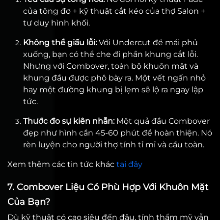
của tông đơ + kỹ thuật cắt kéo của thợ Salon +
tư duy hình khối.
Không thể giấu lỗi:
Với Undercut để mái phủ
xuống, bạn có thể che đi phần khung cắt lỗi.
Nhưng với Combover, toàn bộ khuôn mặt và
khung đầu được phô bày ra. Một vết ngấn nhỏ
hay một đường khung bị lẹm sẽ lộ ra ngay lập
tức.
Thước đo sự kiên nhẫn:
Một quả đầu Combover
đẹp như hình cần 45-60 phút để hoàn thiện. Nó
rèn luyện cho người thợ tính tỉ mỉ và cầu toàn.
Xem thêm các tin tức khác
tại đây
7. Combover Liệu Có Phù Hợp Với Khuôn Mặt
Của Bạn?
Dù kỹ thuật có cao siêu đến đâu, tính thẩm mỹ vẫn