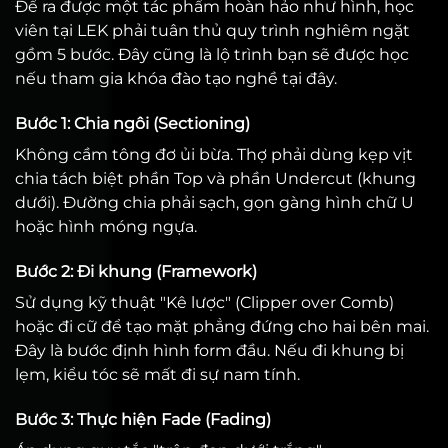
Để ra được một tác phẩm hoàn hảo như hình, học
viên tại LEK phải tuân thủ quy trình nghiêm ngặt
gồm 5 bước. Đây cũng là lộ trình bạn sẽ được học
nếu tham gia khóa đào tạo nghề tại đây.
Bước 1: Chia ngôi (Sectioning)
Không cầm tông đơ ủi bừa. Thợ phải dùng kẹp vịt
chia tách biệt phần Top và phần Undercut (khung
dưới). Đường chia phải sạch, gọn gàng hình chữ U
hoặc hình móng ngựa.
Bước 2: Đi khung (Framework)
Sử dụng kỹ thuật "Kê lược" (Clipper over Comb)
hoặc đi cữ để tạo mặt phẳng đứng cho hai bên mai.
Đây là bước định hình form đầu. Nếu đi khung bị
lẹm, kiểu tóc sẽ mất đi sự nam tính.
Bước 3: Thực hiện Fade (Fading)