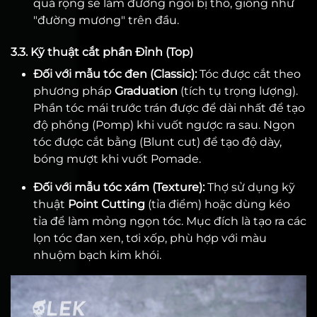
quá rộng sẽ làm đường ngôi bị thô, giống như
"đường mương" trên đầu.
3.3. Kỹ thuật cắt phần Đỉnh (Top)
Đối với mẫu tóc đen (Classic):
Tóc được cắt theo
phương pháp
Graduation
(tích tụ trọng lượng).
Phần tóc mái trước trán được để dài nhất để tạo
độ phồng (Pomp) khi vuốt ngược ra sau. Ngọn
tóc được cắt bằng (Blunt cut) để tạo độ dày,
bóng mượt khi vuốt Pomade.
Đối với mẫu tóc xám (Texture):
Thợ sử dụng kỹ
thuật
Point Cutting
(tỉa điểm) hoặc dùng kéo
tỉa để làm mỏng ngọn tóc. Mục đích là tạo ra các
lọn tóc đan xen, tơi xốp, phù hợp với màu
nhuộm bạch kim khói.