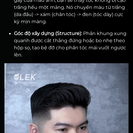
gáy của mẫu ảnh, bạn sẽ thấy tóc không bị cạo
trắng hếu một mảng. Nó chuyển màu từ trắng
(da đầu) -> xám (chân tóc) -> đen (tóc dày) cực
kỳ mịn màng.
Góc độ xây dựng (Structure):
Phần khung xung
quanh được cắt thẳng đứng hoặc bo nhẹ theo
hộp sọ, tạo bệ đỡ cho phần tóc mái vuốt ngược
lên.