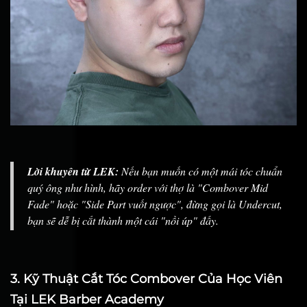
Lời khuyên từ LEK:
Nếu bạn muốn có một mái tóc chuẩn
quý ông như hình, hãy order với thợ là "Combover Mid
Fade" hoặc "Side Part vuốt ngược", đừng gọi là Undercut,
bạn sẽ dễ bị cắt thành một cái "nồi úp" đấy.
3. Kỹ Thuật Cắt Tóc Combover Của Học Viên
Tại LEK Barber Academy