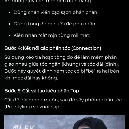
Áp dụng quy tắc "trên đen dưới trắng".
Dùng chấn viền cạo sạch phần chân.
Dùng tông đơ mở lưỡi để phá ngấn.
Kiên nhẫn "cà" mịn từng milimet.
Bước 4: Kết nối các phần tóc (Connection)
Sử dụng kéo tỉa hoặc tông đơ để làm mềm phần
giao nhau giữa tóc ngắn (khung) và tóc dài (đỉnh).
Bước này quyết định xem tóc có bị "bè" ra hai bên
khi mọc dài hay không.
Bước 5: Cắt và tạo kiểu phần Top
Cắt độ dài mong muốn, sau đó sấy phồng chân tóc
(Pre-styling) và vuốt sáp.