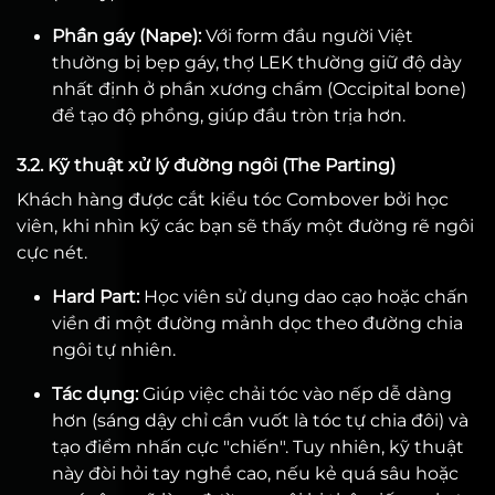
Phần gáy (Nape):
Với form đầu người Việt
thường bị bẹp gáy, thợ LEK thường giữ độ dày
nhất định ở phần xương chẩm (Occipital bone)
để tạo độ phồng, giúp đầu tròn trịa hơn.
3.2. Kỹ thuật xử lý đường ngôi (The Parting)
Khách hàng được cắt kiểu tóc Combover bởi học
viên, khi nhìn kỹ các bạn sẽ thấy một đường rẽ ngôi
cực nét.
Hard Part:
Học viên sử dụng dao cạo hoặc chấn
viền đi một đường mảnh dọc theo đường chia
ngôi tự nhiên.
Tác dụng:
Giúp việc chải tóc vào nếp dễ dàng
hơn (sáng dậy chỉ cần vuốt là tóc tự chia đôi) và
tạo điểm nhấn cực "chiến". Tuy nhiên, kỹ thuật
này đòi hỏi tay nghề cao, nếu kẻ quá sâu hoặc