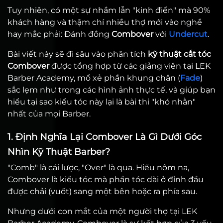
Tuy nhiên, có một sự nhầm lẫn "kinh điển" mà 90%
khách hàng và thậm chí nhiều thợ mới vào nghề
hay mắc phải: Đánh đồng
Combover
với
Undercut
.
Bài viết này sẽ đi sâu vào phân tích
kỹ thuật cắt tóc
Combover
được tổng hợp từ các giảng viên tại LEK
Barber Academy, mổ xẻ phần khung chân (
Fade
)
sắc lẹm như trong các hình ảnh thực tế, và giúp bạn
hiểu tại sao kiểu tóc này lại là bài thi "khó nhằn"
nhất của mọi Barber.
1. Định Nghĩa Lại Combover Là Gì Dưới Góc
Nhìn Kỹ Thuật Barber?
"Comb" là cái lược, "Over" là qua. Hiểu nôm na,
Combover là kiểu tóc mà phần tóc dài ở đỉnh đầu
được chải (vuốt) sang một bên hoặc ra phía sau.
Nhưng dưới con mắt của một người thợ tại LEK