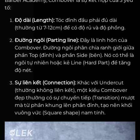
Barber Academy, Combover là sự kết hợp của 3 yếu
tố:
Độ dài (Length):
Tóc đỉnh đầu phải đủ dài
(thường từ 7-12cm) để có độ rủ và độ phồng.
Đường ngôi (Parting line):
Đây là linh hồn của
Combover. Đường ngôi phân chia ranh giới giữa
phần Top (đỉnh) và phần Side (bên). Nó có thể là
ngôi tự nhiên hoặc kẻ Line (Hard Part) để tăng
độ nét.
Sự liên kết (Connection):
Khác với Undercut
(thường không liên kết), một kiểu Combover
đẹp thường có sự chuyển tiếp (Transition) mượt
mà từ phần khung lên phần đỉnh, tạo nên khối
vuông vức (Square shape) nam tính.