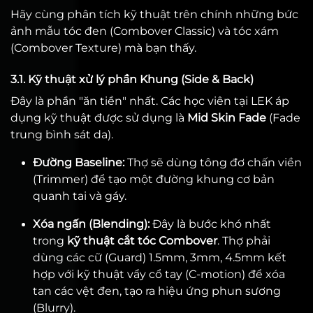
Hãy cùng phân tích kỹ thuật trên chính những bức
ảnh mẫu tóc đen (Combover Classic) và tóc xám
(Combover Texture) mà bạn thấy.
3.1. Kỹ thuật xử lý phần Khung (Side & Back)
Đây là phần "ăn tiền" nhất. Các học viên tại LEK áp
dụng kỹ thuật được sử dụng là
Mid Skin Fade
(Fade
trung bình sát da).
Đường Baseline:
Thợ sẽ dùng tông đơ chấn viền
(Trimmer) để tạo một đường khung cơ bản
quanh tai và gáy.
Xóa ngấn (Blending):
Đây là bước khó nhất
trong
kỹ thuật cắt tóc Combover
. Thợ phải
dùng các cữ (Guard) 1.5mm, 3mm, 4.5mm kết
hợp với kỹ thuật vẩy cổ tay (C-motion) để xóa
tan các vệt đen, tạo ra hiệu ứng phun sương
(Blurry).