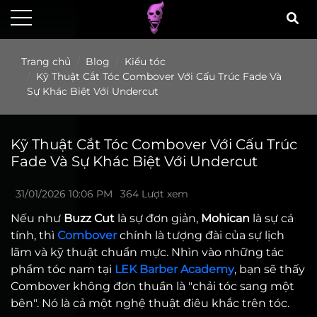
Trang chủ
Blog
Kiểu tóc
Kỹ Thuật Cắt Tóc Combover Với Cấu Trúc Fade Và
Sự Khác Biệt Với Undercut
Kỹ Thuật Cắt Tóc Combover Với Cấu Trúc
Fade Và Sự Khác Biệt Với Undercut
31/01/2026 10:06 PM
364 Lượt xem
Nếu như
Buzz Cut
là sự đơn giản,
Mohican
là sự cá
tính, thì
Combover
chính là tượng đài của sự lịch
lãm và kỹ thuật chuẩn mực. Nhìn vào những tác
phẩm tóc nam tại
LEK Barber Academy
, bạn sẽ thấy
Combover không đơn thuần là "chải tóc sang một
bên". Nó là cả một nghệ thuật điêu khắc trên tóc.