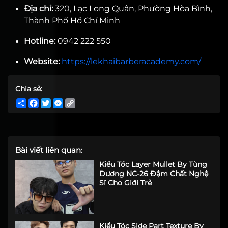
Địa chỉ:
320, Lạc Long Quân, Phường Hòa Bình,
Thành Phố Hồ Chí Minh
Hotline:
0942 222 550
Website:
https://lekhaibarberacademy.com/
Chia sẻ:
Share
Facebook
Twitter
Messenger
Copy
Link
Bài viết liên quan:
Kiểu Tóc Layer Mullet By Tùng
Dương NC-26 Đậm Chất Nghệ
Sĩ Cho Giới Trẻ
Kiểu Tóc Side Part Texture By