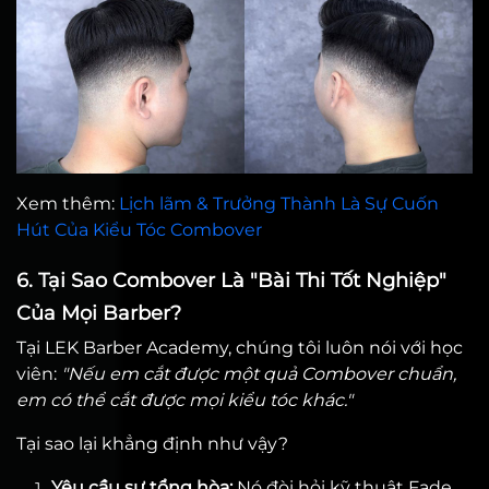
Xem thêm:
Lịch lãm & Trưởng Thành Là Sự Cuốn
Hút Của Kiểu Tóc Combover
6. Tại Sao Combover Là "Bài Thi Tốt Nghiệp"
Của Mọi Barber?
Tại LEK Barber Academy, chúng tôi luôn nói với học
viên:
"Nếu em cắt được một quả Combover chuẩn,
em có thể cắt được mọi kiểu tóc khác."
Tại sao lại khẳng định như vậy?
Yêu cầu sự tổng hòa:
Nó đòi hỏi kỹ thuật Fade